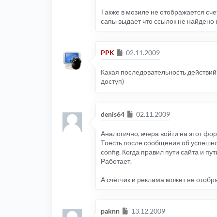
Также в мозиле не отображается сче
сапы выдает что ссылок не найдено 
Сообщение
PPK
02.11.2009
Какая последовательность действий?,
доступ)
Сообщение
denis64
02.11.2009
Аналогично, вчера войти на этот фор
Тоесть после сообщения об успешном
config. Когда правил пути сайта и п
Работает.
А счётчик и реклама может не отобра
Сообщение
paknn
13.12.2009