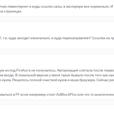
тчик ливинтернет и коды ссылок сапы. в экслорере все нормально. И
на страницах
 т.е. куда заходит изначально, и куда перенаправляет? (ссылка на тр
ум из под Firefox'а не получалось. Авторизация слетала после перв
 входе. В локальной версии у меня такое бывало после того как на
ути куков. Решилось полной очисткой куков и кеша браузера. Сейчас р
жаться в FF если например стоит AdBlockPlus или что то аналогично