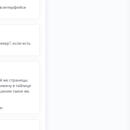
 в интерфейсе
екер?, если есть
ой же страницы.
химичу в таблице
ешение такое же.
е.