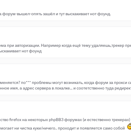
а форум-вышел-опять зашёл и тут выскакивает нот фоунд.
лема при авторизации. Например когда ещё тему удаляешь,трекер пр
ыскакивает нот фоунд
зменяется? по*** проблемы могут возникать, когда форум за прокси 
ное имя, а адрес сервера в локалке... и соотетственно туда редирек
о firefox на некоторых phpBB3 форумах (и естественно трекерах) .
помогает ни чистка куки/ничего.. проходит и появляется само собой