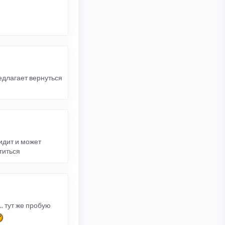
едлагает вернуться
сидит и может
титься
. тут же пробую