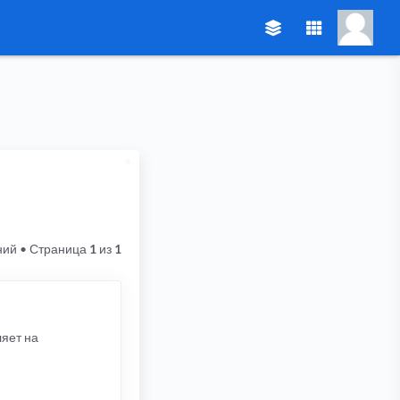
ний
• Страница
1
из
1
ляет на