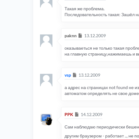
Такая же проблема.
Последовательность такая: Зашёл н
Сообщение
paknn
13.12.2009
оказываеться не только такая проб
на главную страницу,нажимаешь и в
Сообщение
vsp
13.12.2009
а адрес на страницах not found не и
автоматом определять не свое домен
Сообщение
PPK
14.12.2009
Сам наблюдаю периодически бешенств
другим браузером - работает .., не 