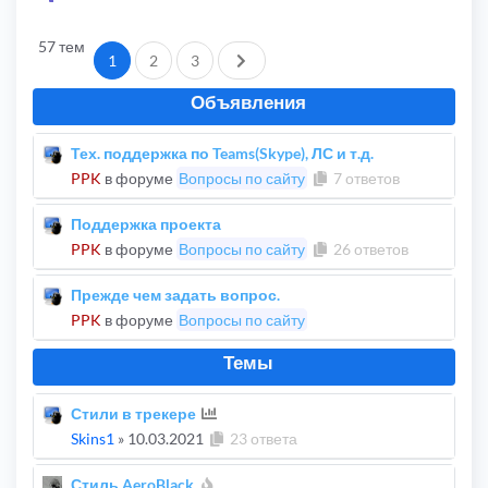
57 тем
След.
1
2
3
Объявления
Тех. поддержка по Teams(Skype), ЛС и т.д.
PPK
в форуме
Вопросы по сайту
7 ответов
Поддержка проекта
PPK
в форуме
Вопросы по сайту
26 ответов
Прежде чем задать вопрос.
PPK
в форуме
Вопросы по сайту
Темы
Стили в трекере
Skins1
»
10.03.2021
23 ответа
Стиль AeroBlack