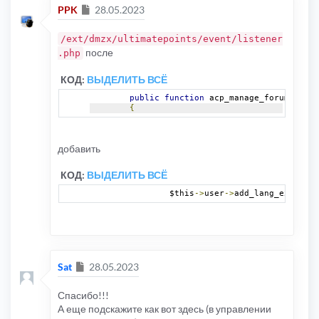
Сообщение
PPK
28.05.2023
/ext/dmzx/ultimatepoints/event/listener
после
.php
КОД:
ВЫДЕЛИТЬ ВСЁ
public
function
 acp_manage_forums_disp
{
добавить
КОД:
ВЫДЕЛИТЬ ВСЁ
		$this
->
user
->
add_lang_ext
(
'dmz
Сообщение
Sat
28.05.2023
Спасибо!!!
А еще подскажите как вот здесь (в управлении