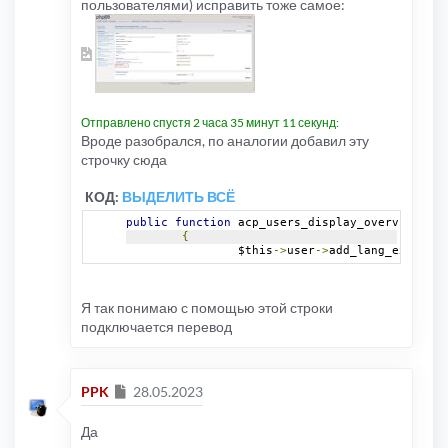
пользователями) исправить тоже самое:
Отправлено спустя 2 часа 35 минут 11 секунд:
Вроде разобрался, по аналогии добавил эту
строчку сюда
КОД:
ВЫДЕЛИТЬ ВСЁ
public
function
 acp_users_display_overview
(
$ev
{
		$this
->
user
->
add_lang_ext
(
'dmz
Я так понимаю с помощью этой строки
подключается перевод
Сообщение
PPK
28.05.2023
Да