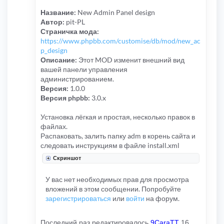
Название:
New Admin Panel design
Автор:
pit-PL
Страничка мода:
https://www.phpbb.com/customise/db/mod/new_ac
p_design
Описание:
Этот MOD изменит внешний вид
вашей панели управления
администрированием.
Версия:
1.0.0
Версия phpbb:
3.0.x
Установка лёгкая и простая, несколько правок в
файлах.
Распаковать, залить папку adm в корень сайта и
следовать инструкциям в файле install.xml
Скриншот
У вас нет необходимых прав для просмотра
вложений в этом сообщении. Попробуйте
зарегистрироваться
или
войти
на форум.
Последний раз редактировалось
9CaraTT
16