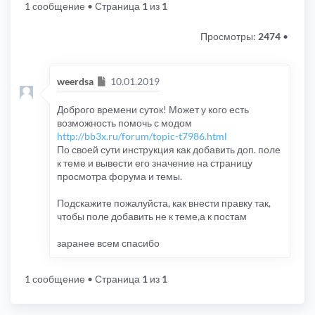
1 сообщение
• Страница
1
из
1
Просмотры:
2474
•
Сообщение
weerdsa
10.01.2019
Доброго времени суток! Может у кого есть
возможность помочь с модом
http://bb3x.ru/forum/topic-t7986.html
По своей сути инструкция как добавить доп. поле
к теме и вывести его значение на страницу
просмотра форума и темы.
Подскажите пожалуйста, как внести правку так,
чтобы поле добавить не к теме,а к постам
заранее всем спасибо
1 сообщение
• Страница
1
из
1