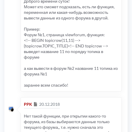
Доброго времени суток!
Может кто сможет подсказать, есть ли функция,
переменная или какая-нибудь возможность
вывести данные из одного форума в другой.
Пример:
Форум №1, страница viewforum, функция:
<!-- BEGIN topicrow(11,11) -->
{topicrow.TOPIC_TITLE}<!-- END topicrow -->
выведет название 11 по порядку топика в
форуме
а как вывести в форум №2 название 11 топика из
форума №1
заранее всем спасибо!
Сообщение
PPK
20.12.2018
Нет такой функции, при открытии какого-то
форума, из базы выбираются данные только
текущего форума,, т.е. нужно сначала это