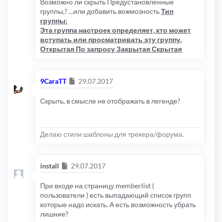
Возможно ли скрыть Предустановленные
группы,? ...или добавить вожмозность
Тип
группы:
Эта группа настроек определяет, кто может
вступать или просматривать эту группу.
Открытая По запросу Закрытая Скрытая
Сообщение
9CaraTT
29.07.2017
Скрыть, в смысле не отображать в легенде?
Делаю стили шаблоны для трекера/форума.
Сообщение
install
29.07.2017
При входе на страницу memberlist (
пользователи ) есть выпадающий список групп
которые надо искать. А есть возможность убрать
лишние?