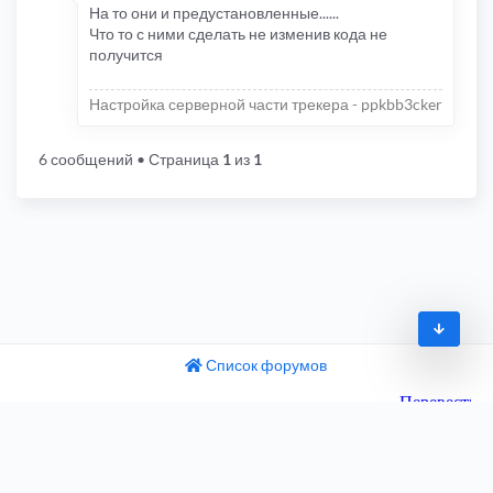
На то они и предустановленные......
Что то с ними сделать не изменив кода не
получится
Настройка серверной части трекера - ppkbb3cker
6 сообщений
• Страница
1
из
1
Список форумов
© 2009-2026
одный текст
ните этот перевод
Часовой пояс:
UTC+04:00
 отзыв поможет нам улучшить Google Переводчик