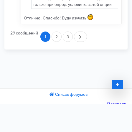
только при опред. условиях, в этой опции
Отлично! Спасибо! Буду изучать
29 сообщений
След.
1
2
3
Список форумов
© 2009-2026
одный текст
ните этот перевод
Часовой пояс:
UTC+04:00
 отзыв поможет нам улучшить Google Переводчик