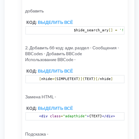
добавить
КОД:
ВЫДЕЛИТЬ ВСЁ
		$hide_search_ary
[]
=
'!\[nhide
2. Добавить бб-код: адм. раздел - Сообщения -
BBCodes - Добавить BBCode
Использование BBCode -
КОД:
ВЫДЕЛИТЬ ВСЁ
[
nhide
={
SIMPLETEXT
}]{
TEXT
}[/
nhide
]
Замена HTML -
КОД:
ВЫДЕЛИТЬ ВСЁ
<div
class
=
"adapthide"
>
{TEXT}
</div>
Подсказка -