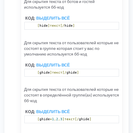
Для скрытия текста от ботов и гостей
используется бб-код
КОД:
ВЫДЕЛИТЬ ВСЁ
[
hide
]текст[/
hide
]
Для скрытия текста от пользователей которые не
состоят в группе которая стоит у вас по
умолчанию используется бб-код
КОД:
ВЫДЕЛИТЬ ВСЁ
[
ghide
]текст[/
ghide
]
Для скрытия текста от пользователей которые не
состоят в определённой группе(ах) используется
бб-код
КОД:
ВЫДЕЛИТЬ ВСЁ
[
ghide
=
1
,
2
,
3
]текст[/
ghide
]