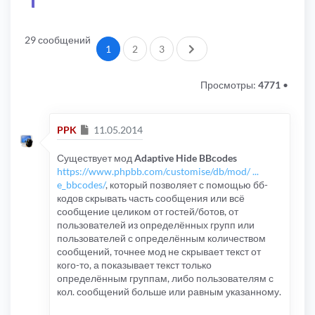
29 сообщений
След.
1
2
3
Просмотры:
4771
•
Сообщение
PPK
11.05.2014
Существует мод
Adaptive Hide BBcodes
https://www.phpbb.com/customise/db/mod/ ...
e_bbcodes/
, который позволяет с помощью бб-
кодов скрывать часть сообщения или всё
сообщение целиком от гостей/ботов, от
пользователей из определённых групп или
пользователей с определённым количеством
сообщений, точнее мод не скрывает текст от
кого-то, а показывает текст только
определённым группам, либо пользователям с
кол. сообщений больше или равным указанному.