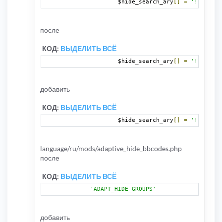
		$hide_search_ary
[]
=
'!\[uhide
после
КОД:
ВЫДЕЛИТЬ ВСЁ
		$hide_search_ary
[]
=
'!\[ghide
добавить
КОД:
ВЫДЕЛИТЬ ВСЁ
		$hide_search_ary
[]
=
'!\[uhide
language/ru/mods/adaptive_hide_bbcodes.php
после
КОД:
ВЫДЕЛИТЬ ВСЁ
'ADAPT_HIDE_GROUPS'
добавить