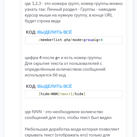
где 1,2,3 - это номера групп, номер группы можно
узнать так: Личный раздел - Группы - наводим
курсор мыши на нужную группу, в конце URL
будет строка вида
КОД:
ВЫДЕЛИТЬ ВСЁ
/
memberlist
.
php
?
mode
=
group
&
g
=
4
цифра
4
после
g=
и есть номер группы
Для скрытия текста от пользователей с
определённым количеством сообщений
используется бб-код
КОД:
ВЫДЕЛИТЬ ВСЁ
[
hide
=
NNN
]текст[/
hide
]
где NNN - это необходимое колиечство
сообщений для того, чтобы текст был виден
Небольшая доработка мода которая позволяет
скрывать текст (отображать его) только для