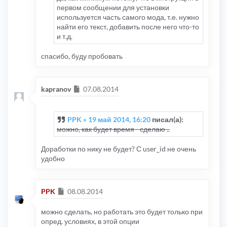
первом сообщении для установки
используется часть самого мода, т.е. нужно
найти его текст, добавить после него что-то
и т.д.
спасибо, буду пробовать
Сообщение
kapranov
07.08.2014
PPK » 19 май 2014, 16:20
писал(а):
можно, как будет время - сделаю ..
Доработки по нику не будет? С user_id не очень
удобно
Сообщение
PPK
08.08.2014
можно сделать, но работать это будет только при
опред. условиях, в этой опции