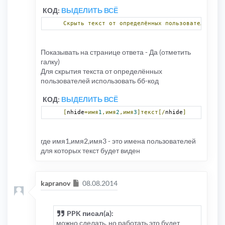
КОД:
ВЫДЕЛИТЬ ВСЁ
Скрыть
текст
от
определённых
пользователей:
[
n
Показывать на странице ответа - Да (отметить
галку)
Для скрытия текста от определённых
пользователей использовать бб-код
КОД:
ВЫДЕЛИТЬ ВСЁ
[
nhide
=имя
1
,имя
2
,имя
3
]текст[/
nhide
]
где имя1,имя2,имя3 - это имена пользователей
для которых текст будет виден
Сообщение
kapranov
08.08.2014
PPK писал(а):
можно сделать, но работать это будет