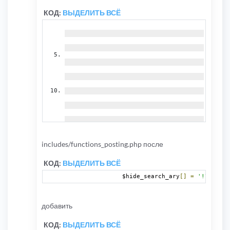
КОД:
ВЫДЕЛИТЬ ВСЁ
includes/functions_posting.php после
КОД:
ВЫДЕЛИТЬ ВСЁ
		$hide_search_ary
[]
=
'!\[ghide
добавить
КОД:
ВЫДЕЛИТЬ ВСЁ