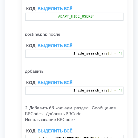
КОД:
ВЫДЕЛИТЬ ВСЁ
'ADAPT_HIDE_USERS'
posting.php после
КОД:
ВЫДЕЛИТЬ ВСЁ
		$hide_search_ary
[]
=
'!\[ghide
добавить
КОД:
ВЫДЕЛИТЬ ВСЁ
		$hide_search_ary
[]
=
'!\[uhide
2. Добавить бб-код: адм. раздел - Сообщения -
BBCodes - Добавить BBCode
Использование BBCode -
КОД:
ВЫДЕЛИТЬ ВСЁ