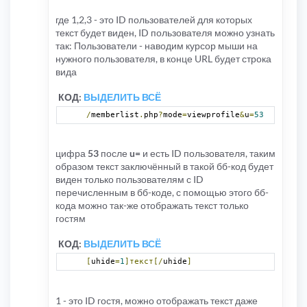
где 1,2,3 - это ID пользователей для которых
текст будет виден, ID пользователя можно узнать
так: Пользователи - наводим курсор мыши на
нужного пользователя, в конце URL будет строка
вида
КОД:
ВЫДЕЛИТЬ ВСЁ
/
memberlist
.
php
?
mode
=
viewprofile
&
u
=
53
цифра
53
после
u=
и есть ID пользователя, таким
образом текст заключённый в такой бб-код будет
виден только пользователям с ID
перечисленным в бб-коде, с помощью этого бб-
кода можно так-же отображать текст только
гостям
КОД:
ВЫДЕЛИТЬ ВСЁ
[
uhide
=
1
]текст[/
uhide
]
1 - это ID гостя, можно отображать текст даже