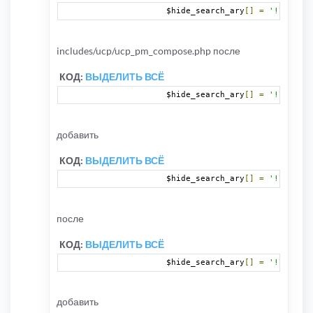
		$hide_search_ary
[]
=
'!\[nhide
includes/ucp/ucp_pm_compose.php после
КОД:
ВЫДЕЛИТЬ ВСЁ
		$hide_search_ary
[]
=
'!\[ghide
добавить
КОД:
ВЫДЕЛИТЬ ВСЁ
		$hide_search_ary
[]
=
'!\[nhide
после
КОД:
ВЫДЕЛИТЬ ВСЁ
		$hide_search_ary
[]
=
'!\[ghide
добавить