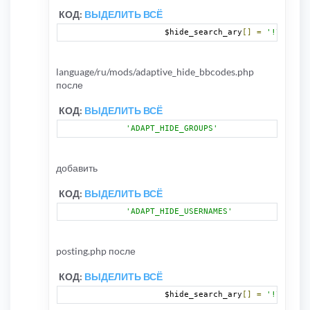
КОД:
ВЫДЕЛИТЬ ВСЁ
		$hide_search_ary
[]
=
'!\[nhide
language/ru/mods/adaptive_hide_bbcodes.php
после
КОД:
ВЫДЕЛИТЬ ВСЁ
'ADAPT_HIDE_GROUPS'
добавить
КОД:
ВЫДЕЛИТЬ ВСЁ
'ADAPT_HIDE_USERNAMES'
posting.php после
КОД:
ВЫДЕЛИТЬ ВСЁ
		$hide_search_ary
[]
=
'!\[ghide