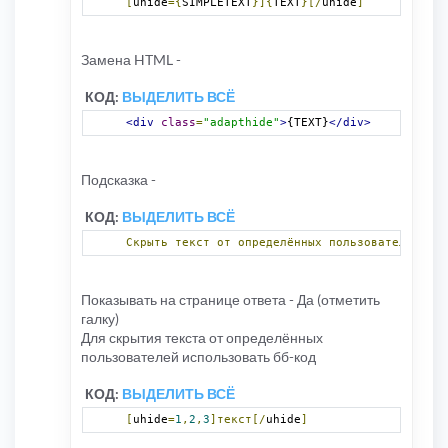
[
uhide
={
SIMPLETEXT
}]{
TEXT
}[/
uhide
]
Замена HTML -
КОД:
ВЫДЕЛИТЬ ВСЁ
<div
class
=
"adapthide"
>
{TEXT}
</div>
Подсказка -
КОД:
ВЫДЕЛИТЬ ВСЁ
Скрыть
текст
от
определённых
пользователей:
[
u
Показывать на странице ответа - Да (отметить
галку)
Для скрытия текста от определённых
пользователей использовать бб-код
КОД:
ВЫДЕЛИТЬ ВСЁ
[
uhide
=
1
,
2
,
3
]текст[/
uhide
]