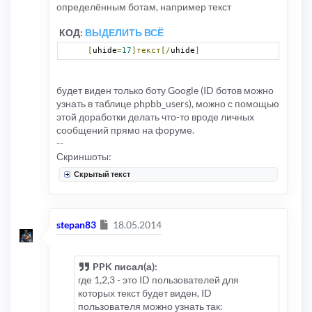
определённым ботам, например текст
КОД:
ВЫДЕЛИТЬ ВСЁ
[
uhide
=
17
]текст[/
uhide
]
будет виден только боту Google (ID ботов можно
узнать в таблице phpbb_users), можно с помощью
этой доработки делать что-то вроде личных
сообщений прямо на форуме.
--
Скриншоты:
Скрытый текст
Сообщение
stepan83
18.05.2014
PPK писал(а):
где 1,2,3 - это ID пользователей для
которых текст будет виден, ID
пользователя можно узнать так: