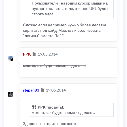
Пользователи - наводим курсор мыши на
нужного пользователя, в конце URL будет
строка вида
Сложно если например нужно более десятка
спрятать под хайд. Можно ли реализовать
"логины" вместо "id" ?
Сообщение
PPK
19.05.2014
можно, как будет время - сделаю ..
Сообщение
stepan83
19.05.2014
PPK писал(а):
можно, как будет время - сделаю ..
Здорово, не горит, подождем!