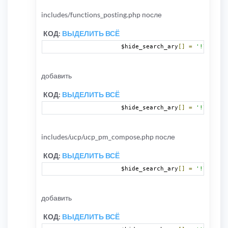
includes/functions_posting.php после
КОД:
ВЫДЕЛИТЬ ВСЁ
		$hide_search_ary
[]
=
'!\[ghide
добавить
КОД:
ВЫДЕЛИТЬ ВСЁ
		$hide_search_ary
[]
=
'!\[uhide
includes/ucp/ucp_pm_compose.php после
КОД:
ВЫДЕЛИТЬ ВСЁ
		$hide_search_ary
[]
=
'!\[ghide
добавить
КОД:
ВЫДЕЛИТЬ ВСЁ