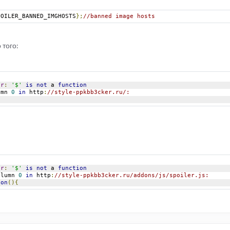
POILER_BANNED_IMGHOSTS
};
//banned image hosts
 того:
or
:
'$'
is
not
 a 
function
umn 
0
in
 http
:
//style-ppkbb3cker.ru/:
or
:
'$'
is
not
 a 
function
olumn 
0
in
 http
:
//style-ppkbb3cker.ru/addons/js/spoiler.js:
ion
(){