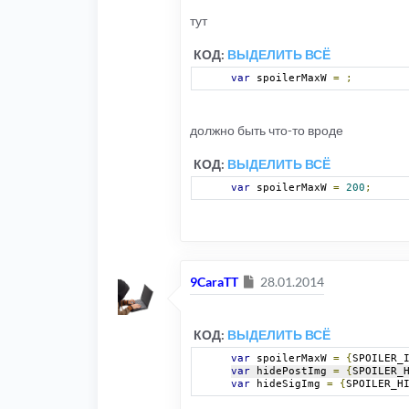
тут
КОД:
ВЫДЕЛИТЬ ВСЁ
var
 spoilerMaxW 
=
;
должно быть что-то вроде
КОД:
ВЫДЕЛИТЬ ВСЁ
var
 spoilerMaxW 
=
200
;
Сообщение
9CaraTT
28.01.2014
КОД:
ВЫДЕЛИТЬ ВСЁ
var
 spoilerMaxW 
=
{
SPOILER_
var
 hidePostImg 
=
{
SPOILER_
var
 hideSigImg 
=
{
SPOILER_H