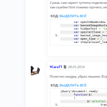
2 раза, сам скрипт тултипа подключае
там ошибки html помимо прочего, н
КОД:
ВЫДЕЛИТЬ ВСЁ
var
 openInNewWindow
var
 bannedImageHost
var
 hiddenText 
=
'С
var
 spoilerClose 
=
var
 banned_image_ho
var
 open_type 
=
;
var
 stepcarousel_lo
Сообщение
9CaraTT
28.01.2014
Почистил хеадер, убрал лишнее. В jqu
КОД:
ВЫДЕЛИТЬ ВСЁ
jQuery
(
document
).
ready
(
function
(
$
)
{
		$
(
'a[title]
			tra