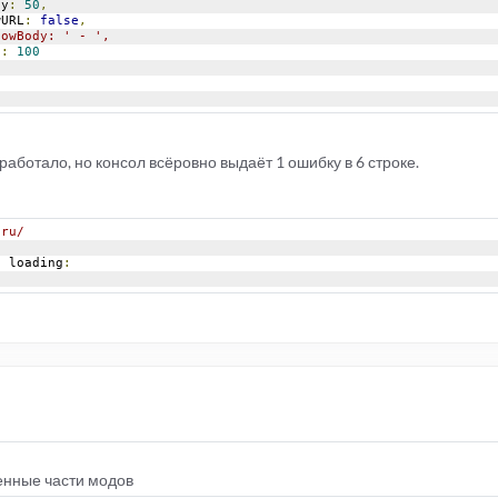
ay
:
50
,
owURL
:
false
,
howBody: ' - ',
e
:
100
аработало, но консол всёровно выдаёт 1 ошибку в 6 строке.
.ru/
e
 loading
:
енные части модов