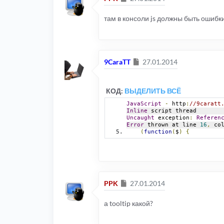
там в консоли js должны быть ошибки 
Сообщение
9CaraTT
27.01.2014
КОД:
ВЫДЕЛИТЬ ВСЁ
JavaScript
-
 http
:
//9caratt
Inline
 script thread
Uncaught
 exception
:
Referen
Error
 thrown at line 
16
,
 co
(
function
(
$
)
{
Сообщение
PPK
27.01.2014
а tooltip какой?