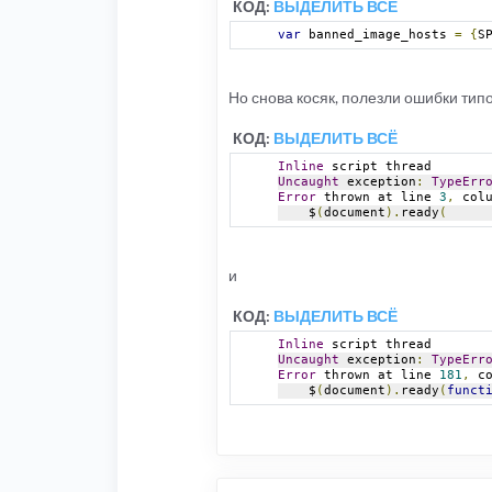
КОД:
ВЫДЕЛИТЬ ВСЁ
var
 banned_image_hosts 
=
{
S
Но снова косяк, полезли ошибки типо
КОД:
ВЫДЕЛИТЬ ВСЁ
Inline
 script thread
Uncaught
 exception
:
TypeErr
Error
 thrown at line 
3
,
 col
    $
(
document
).
ready
(
и
КОД:
ВЫДЕЛИТЬ ВСЁ
Inline
 script thread
Uncaught
 exception
:
TypeErr
Error
 thrown at line 
181
,
 c
    $
(
document
).
ready
(
funct