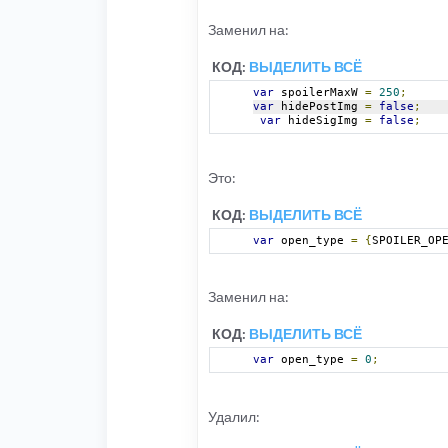
Заменил на:
КОД:
ВЫДЕЛИТЬ ВСЁ
var
 spoilerMaxW 
=
250
;
var
 hidePostImg 
=
false
;
var
 hideSigImg 
=
false
;
Это:
КОД:
ВЫДЕЛИТЬ ВСЁ
var
 open_type 
=
{
SPOILER_OP
Заменил на:
КОД:
ВЫДЕЛИТЬ ВСЁ
var
 open_type 
=
0
;
Удалил: