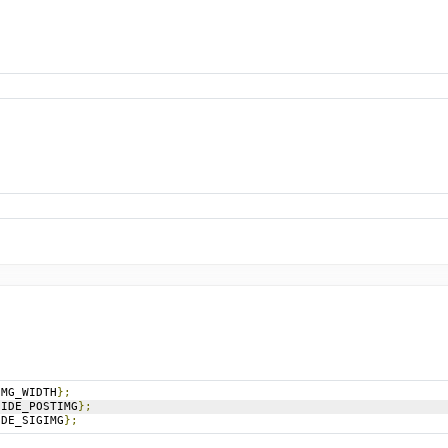
IMG_WIDTH
};
HIDE_POSTIMG
};
IDE_SIGIMG
};