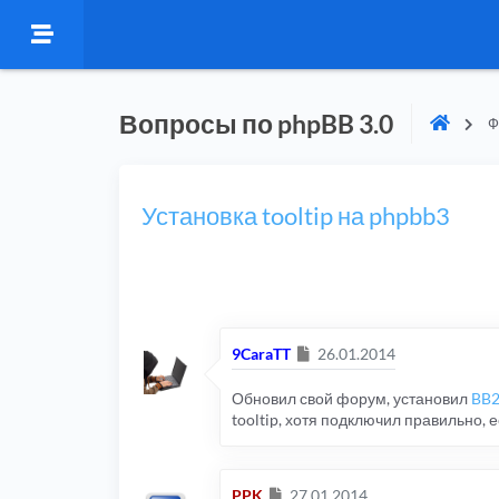
Вопросы по phpBB 3.0
Ф
Установка tooltip на phpbb3
Сообщение
9CaraTT
26.01.2014
Обновил свой форум, установил
BB2
tooltip, хотя подключил правильно,
Сообщение
PPK
27.01.2014