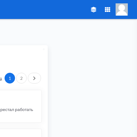
След.
1
2
й
перестал работать