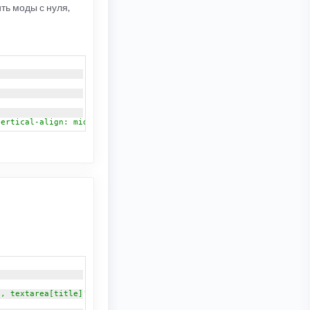
ить моды с нуля,
vertical-align: middle" /> { TDT_WAIT }'
;
], textarea[title]'
).
tooltip
({