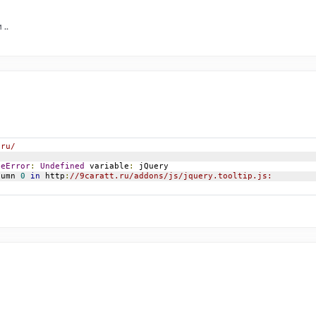
..
.ru/
ceError
:
Undefined
 variable
:
 jQuery
lumn 
0
in
 http
:
//9caratt.ru/addons/js/jquery.tooltip.js: