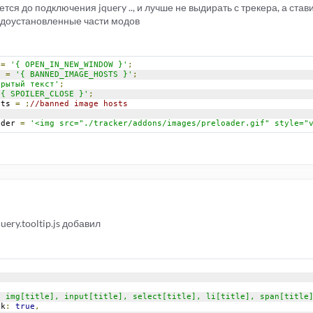
тся до подключения jquery .., и лучше не выдирать с трекера, а став
едоустановленные части модов
 
=
'{ OPEN_IN_NEW_WINDOW }'
;
s 
=
'{ BANNED_IMAGE_HOSTS }'
;
крытый текст'
;
'{ SPOILER_CLOSE }'
;
sts 
=
;
//banned image hosts
ader 
=
'<img src="./tracker/addons/images/preloader.gif" style="
ery.tooltip.js добавил
, img[title], input[title], select[title], li[title], span[title
ck
:
true
,