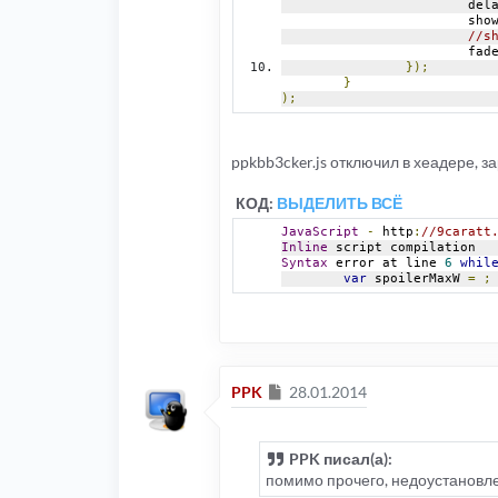
			del
			sh
//s
			fad
});
}
);
ppkbb3cker.js отключил в хеадере, з
КОД:
ВЫДЕЛИТЬ ВСЁ
JavaScript
-
 http
:
//9caratt
Inline
 script compilation
Syntax
 error at line 
6
whil
var
 spoilerMaxW 
=
;
Сообщение
PPK
28.01.2014
PPK писал(а):
помимо прочего, недоустановл