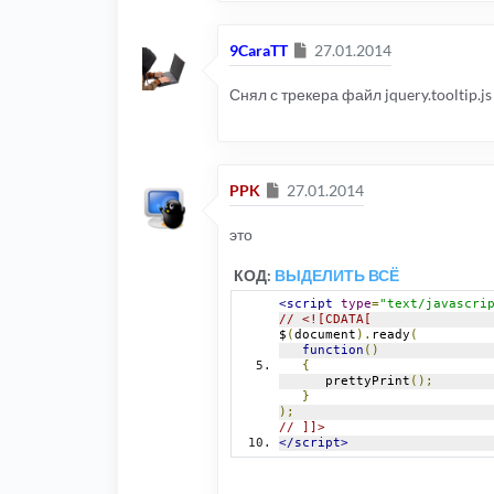
Сообщение
9CaraTT
27.01.2014
Снял с трекера файл jquery.tooltip.js
Сообщение
PPK
27.01.2014
это
КОД:
ВЫДЕЛИТЬ ВСЁ
<script
type
=
"text/javascri
// <![CDATA[
$
(
document
).
ready
(
function
()
{
      prettyPrint
();
}
);
// ]]>
</script>