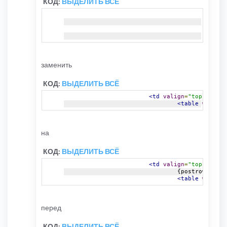
КОД:
ВЫДЕЛИТЬ ВСЁ
<!-- I
<!-- E
заменить
КОД:
ВЫДЕЛИТЬ ВСЁ
<td
valign
=
"top"
>
<table
width
=
"
на
КОД:
ВЫДЕЛИТЬ ВСЁ
<td
valign
=
"top"
id
=
"p
				{postrow.L_R
<table
width
=
"
перед
КОД:
ВЫДЕЛИТЬ ВСЁ