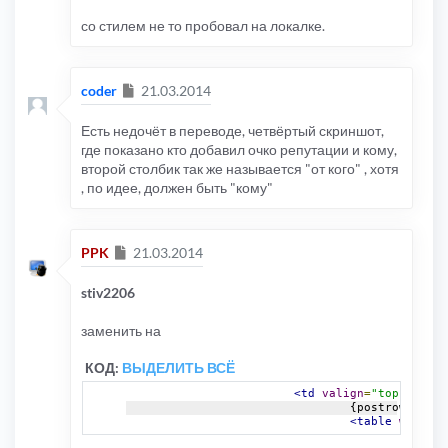
со стилем не то пробовал на локалке.
Сообщение
coder
21.03.2014
Есть недочёт в переводе, четвёртый скриншот,
где показано кто добавил очко репутации и кому,
второй столбик так же называется "от кого" , хотя
, по идее, должен быть "кому"
Сообщение
PPK
21.03.2014
stiv2206
заменить на
КОД:
ВЫДЕЛИТЬ ВСЁ
<td
valign
=
"top"
id
=
"p
				{postrow.L_R
<table
width
=
"