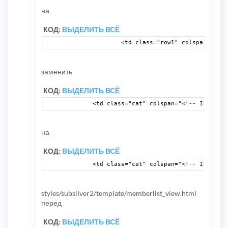
на
КОД:
ВЫДЕЛИТЬ ВСЁ
		<td class="row1" colspan="
<!--
заменить
КОД:
ВЫДЕЛИТЬ ВСЁ
	<td class="cat" colspan="
<!-- IF S_IN_
на
КОД:
ВЫДЕЛИТЬ ВСЁ
	<td class="cat" colspan="
<!-- IF S_IN_
styles/subsilver2/template/memberlist_view.html
перед
КОД:
ВЫДЕЛИТЬ ВСЁ