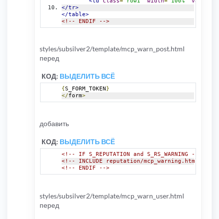
<td
class
=
"row1"
width
=
"100%"
valign
=
"
</tr>
</table>
<!-- ENDIF -->
styles/subsilver2/template/mcp_warn_post.html
перед
КОД:
ВЫДЕЛИТЬ ВСЁ
{
S_FORM_TOKEN
}
</
form
>
добавить
КОД:
ВЫДЕЛИТЬ ВСЁ
<!-- IF S_REPUTATION and S_RS_WARNING -->
<!-- INCLUDE reputation/mcp_warning.html -->
<!-- ENDIF -->
styles/subsilver2/template/mcp_warn_user.html
перед