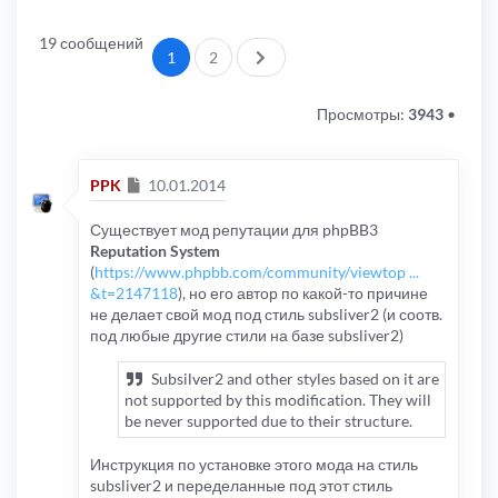
19 сообщений
След.
1
2
Просмотры:
3943
•
Сообщение
PPK
10.01.2014
Существует мод репутации для phpBB3
Reputation System
(
https://www.phpbb.com/community/viewtop ...
&t=2147118
), но его автор по какой-то причине
не делает свой мод под стиль subsliver2 (и соотв.
под любые другие стили на базе subsliver2)
Subsilver2 and other styles based on it are
not supported by this modification. They will
be never supported due to their structure.
Инструкция по установке этого мода на стиль
subsliver2 и переделанные под этот стиль