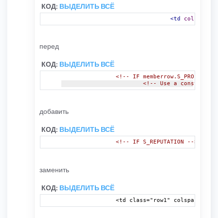
КОД:
ВЫДЕЛИТЬ ВСЁ
<td
colspan
=
"9
перед
КОД:
ВЫДЕЛИТЬ ВСЁ
<!-- IF memberrow.S_PROFILE_FI
<!-- Use a construct l
добавить
КОД:
ВЫДЕЛИТЬ ВСЁ
<!-- IF S_REPUTATION -->
<td
cl
заменить
КОД:
ВЫДЕЛИТЬ ВСЁ
		<td class="row1" colspan="
<!--