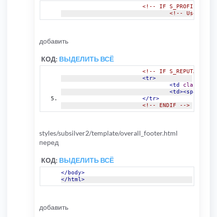
<!-- IF S_PROFILE_FIEL
<!-- Use a con
добавить
КОД:
ВЫДЕЛИТЬ ВСЁ
<!-- IF S_REPUTATION -
<tr>
<td
class
=
"gen
<td><span
clas
</tr>
<!-- ENDIF -->
styles/subsilver2/template/overall_footer.html
перед
КОД:
ВЫДЕЛИТЬ ВСЁ
</body>
</html>
добавить