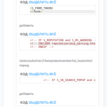
КОД:
ВЫДЕЛИТЬ ВСЁ
{
S_FORM_TOKEN
}
</
form
>
добавить
КОД:
ВЫДЕЛИТЬ ВСЁ
<!-- IF S_REPUTATION and S_RS_WARNING -->
<!-- INCLUDE reputation/mcp_warning.html -->
<!-- ENDIF -->
styles/subsilver2/template/memberlist_body.html
перед
КОД:
ВЫДЕЛИТЬ ВСЁ
<!-- IF S_IN_SEARCH_POPUP and not S_SE
добавить
КОД:
ВЫДЕЛИТЬ ВСЁ