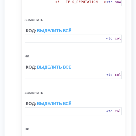
<!-- IF S_REPUTATION -->
<th
nowrap
=
"no
заменить
КОД:
ВЫДЕЛИТЬ ВСЁ
<td
colspan
=
"8
на
КОД:
ВЫДЕЛИТЬ ВСЁ
<td
colspan
=
"9
заменить
КОД:
ВЫДЕЛИТЬ ВСЁ
<td
colspan
=
"8
на