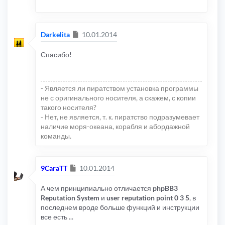
Сообщение
Darkelita
10.01.2014
Спасибо!
- Является ли пиратством установка программы
не с оригинального носителя, а скажем, с копии
такого носителя?
- Нет, не является, т. к. пиратство подразумевает
наличие моря-океана, корабля и абордажной
команды.
Сообщение
9CaraTT
10.01.2014
А чем принципиально отличается
phpBB3
Reputation System
и
user reputation point 0 3 5
, в
последнем вроде больше функций и инструкции
все есть ...