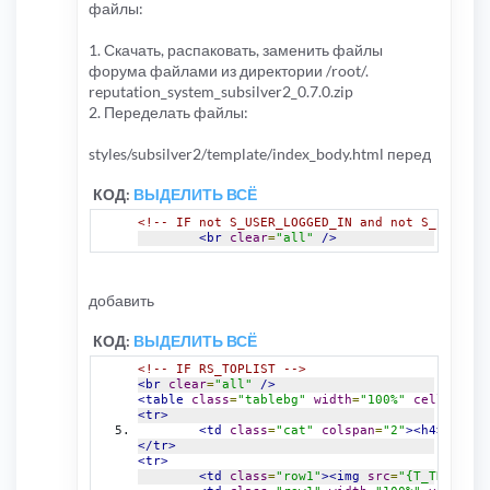
файлы:
1. Скачать, распаковать, заменить файлы
форума файлами из директории /root/.
reputation_system_subsilver2_0.7.0.zip
2. Переделать файлы:
styles/subsilver2/template/index_body.html перед
КОД:
ВЫДЕЛИТЬ ВСЁ
<!-- IF not S_USER_LOGGED_IN and not S_IS_BOT 
<br
clear
=
"all"
/>
добавить
КОД:
ВЫДЕЛИТЬ ВСЁ
<!-- IF RS_TOPLIST -->
<br
clear
=
"all"
/>
<table
class
=
"tablebg"
width
=
"100%"
cellspacin
<tr>
<td
class
=
"cat"
colspan
=
"2"
><h4>
{L_RS_
</tr>
<tr>
<td
class
=
"row1"
><img
src
=
"{T_THEME_PA