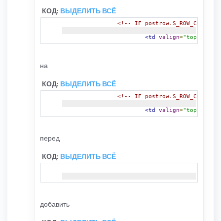
КОД:
ВЫДЕЛИТЬ ВСЁ
<!-- IF postrow.S_ROW_COUNT is
<td
valign
=
"top"
class
на
КОД:
ВЫДЕЛИТЬ ВСЁ
<!-- IF postrow.S_ROW_COUNT is
<td
valign
=
"top"
class
перед
КОД:
ВЫДЕЛИТЬ ВСЁ
<!-- I
добавить