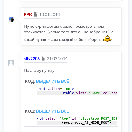
Сообщение
PPK
10.01.2014
Ну по скриншотам можно посмотреть чем
отличается, (кроме того, что он не заброшен), а
какой лучше - сам каждый себе выберет.
Сообщение
stiv2206
21.03.2014
По этому пункту
КОД:
ВЫДЕЛИТЬ ВСЁ
<td
valign
=
"top"
>
<table
width
=
"100%"
cellspacing
=
"5
КОД:
ВЫДЕЛИТЬ ВСЁ
<td
valign
=
"top"
id
=
"p{postrow.POST_ID}"
>
            {postrow.L_RS_HIDE_POST}