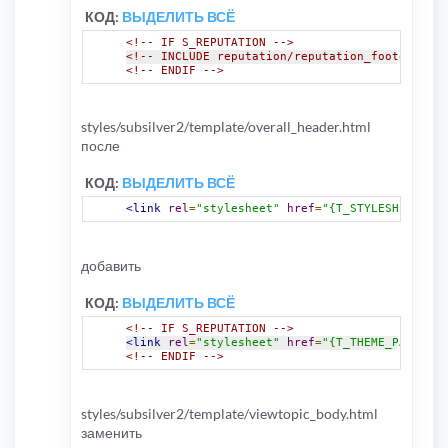
КОД:
ВЫДЕЛИТЬ ВСЁ
<!-- IF S_REPUTATION -->
<!-- INCLUDE reputation/reputation_footer.html
<!-- ENDIF -->
styles/subsilver2/template/overall_header.html
после
КОД:
ВЫДЕЛИТЬ ВСЁ
<link
rel
=
"stylesheet"
href
=
"{T_STYLESHEET_LIN
добавить
КОД:
ВЫДЕЛИТЬ ВСЁ
<!-- IF S_REPUTATION -->
<link
rel
=
"stylesheet"
href
=
"{T_THEME_PATH}/re
<!-- ENDIF -->
styles/subsilver2/template/viewtopic_body.html
заменить