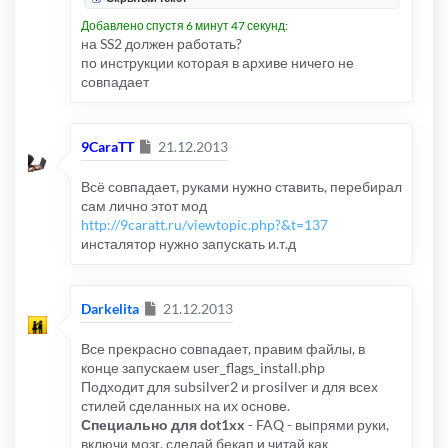
Добавлено спустя 6 минут 47 секунд:
на SS2 должен работать?
по инструкции которая в архиве ничего не
совпадает
Сообщение
9CaraTT
21.12.2013
Всё совпадает, руками нужно ставить, перебирал
сам лично этот мод
http://9caratt.ru/viewtopic.php?&t=137
инсталятор нужно запускать и.т.д
Сообщение
Darkelita
21.12.2013
Все прекрасно совпадает, правим файлы, в
конце запускаем user_flags_install.php
Подходит для subsilver2 и prosilver и для всех
стилей сделанных на их основе.
Специально для dot1xx
- FAQ - выпрями руки,
включи мозг, сделай бекап и читай как