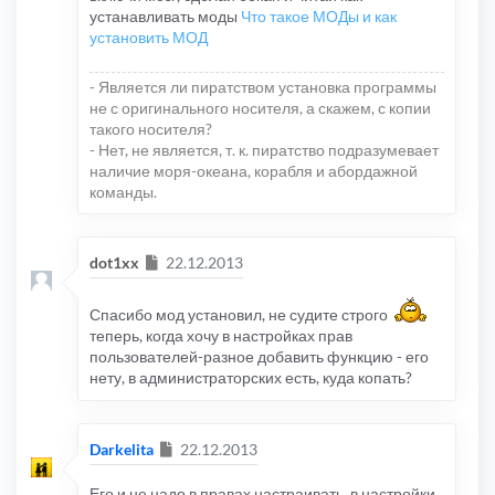
устанавливать моды
Что такое МОДы и как
установить МОД
- Является ли пиратством установка программы
не с оригинального носителя, а скажем, с копии
такого носителя?
- Нет, не является, т. к. пиратство подразумевает
наличие моря-океана, корабля и абордажной
команды.
Сообщение
dot1xx
22.12.2013
Спасибо мод установил, не судите строго
теперь, когда хочу в настройках прав
пользователей-разное добавить функцию - его
нету, в администраторских есть, куда копать?
Сообщение
Darkelita
22.12.2013
Его и не надо в правах настраивать, в настройки