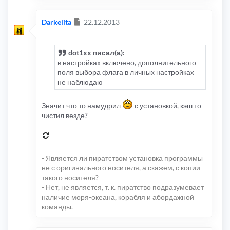
Сообщение
Darkelita
22.12.2013
dot1xx писал(а):
в настройках включено, дополнительного
поля выбора флага в личных настройках
не наблюдаю
Значит что то намудрил
с установкой, кэш то
чистил везде?
- Является ли пиратством установка программы
не с оригинального носителя, а скажем, с копии
такого носителя?
- Нет, не является, т. к. пиратство подразумевает
наличие моря-океана, корабля и абордажной
команды.