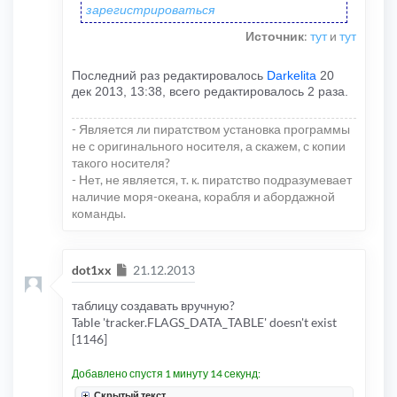
зарегистрироваться
Источник
:
тут
и
тут
Последний раз редактировалось
Darkelita
20
дек 2013, 13:38, всего редактировалось 2 раза.
- Является ли пиратством установка программы
не с оригинального носителя, а скажем, с копии
такого носителя?
- Нет, не является, т. к. пиратство подразумевает
наличие моря-океана, корабля и абордажной
команды.
Сообщение
dot1xx
21.12.2013
таблицу создавать вручную?
Table 'tracker.FLAGS_DATA_TABLE' doesn't exist
[1146]
Добавлено спустя 1 минуту 14 секунд:
Скрытый текст