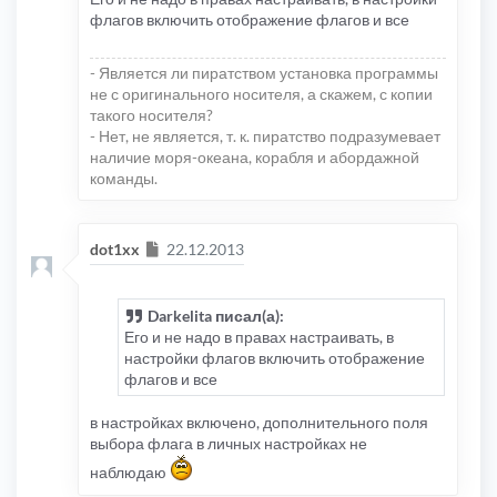
флагов включить отображение флагов и все
- Является ли пиратством установка программы
не с оригинального носителя, а скажем, с копии
такого носителя?
- Нет, не является, т. к. пиратство подразумевает
наличие моря-океана, корабля и абордажной
команды.
Сообщение
dot1xx
22.12.2013
Darkelita писал(а):
Его и не надо в правах настраивать, в
настройки флагов включить отображение
флагов и все
в настройках включено, дополнительного поля
выбора флага в личных настройках не
наблюдаю