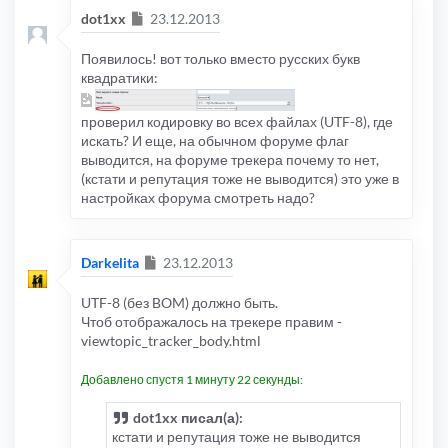
Сообщение
dot1xx
23.12.2013
Появилось! вот только вместо русских букв
квадратики:
проверил кодировку во всех файлах (UTF-8), где
искать? И еще, на обычном форуме флаг
выводится, на форуме трекера почему то нет,
(кстати и репутация тоже не выводится) это уже в
настройках форума смотреть надо?
Сообщение
Darkelita
23.12.2013
UTF-8 (без BOM) должно быть.
Чтоб отображалось на трекере правим -
viewtopic_tracker_body.html
Добавлено спустя 1 минуту 22 секунды:
dot1xx писал(а):
кстати и репутация тоже не выводится