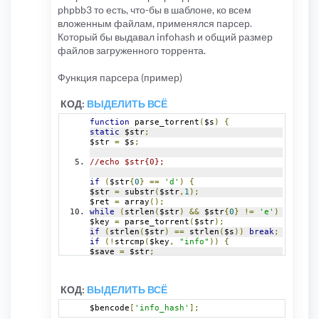
phpbb3 то есть, что-бы в шаблоне, ко всем
вложенным файлам, применялся парсер.
Который бы выдавал infohash и общий размер
файлов загруженного торрента.
Функция парсера (пример)
КОД:
ВЫДЕЛИТЬ ВСЁ
function
 parse_torrent
(
$s
)
{
static
 $str
;
$str 
=
 $s
;
//echo $str{0};
if
(
$str
{
0
}
==
'd'
)
{
$str 
=
 substr
(
$str
,
1
);
$ret 
=
 array
();
while
(
strlen
(
$str
)
&&
 $str
{
0
}
!=
'e'
)
{
$key 
=
 parse_torrent
(
$str
);
if
(
strlen
(
$str
)
==
 strlen
(
$s
))
break
;
if
(!
strcmp
(
$key
,
"info"
))
{
$save 
=
 $str
;
}
//echo ".",$str{0};
$value 
=
 parse_torrent
(
$str
);
КОД:
ВЫДЕЛИТЬ ВСЁ
if
(!
strcmp
(
$key
,
"info"
))
{
$tosha 
=
 substr
(
$save
,
0
,
 strlen
(
$save
)
-
 strl
$bencode
[
'info_hash'
];
$ret
[
'info_hash'
]
=
 sha1
(
$tosha
);