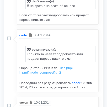
dan9 писал(а):
Я не против на платной основе
Если кто то желает подроботать или продаст
парсер пишите в лс
Сообщение
coder
08.01.2014
vovan писал(а):
Если кто то желает подроботать или
продаст парсер пишите в лс
Обращайтесь к PPK в лс -
ucp.php?
i=pm&mode=compose&u=2
Последний раз редактировалось
coder
08 янв
2014, 20:27, всего редактировалось 1 раз.
Сообщение
vovan
10.01.2014