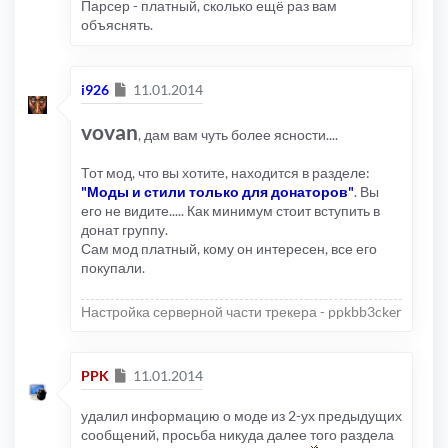
Парсер - платный, сколько ещё раз вам
объяснять.
Сообщение
i926
11.01.2014
vovan
, дам вам чуть более ясности....
Тот мод, что вы хотите, находится в разделе:
"Моды и стили только для донаторов"
. Вы
его не видите..... Как минимум стоит вступить в
донат группу.
Сам мод платный, кому он интересен, все его
покупали.
Настройка серверной части трекера - ppkbb3cker
Сообщение
PPK
11.01.2014
удалил информацию о моде из 2-ух предыдущих
сообщений, просьба никуда далее того раздела