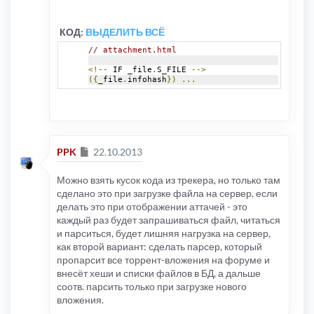
}
if
(!
strcmp
(
$key
,
"pieces"
))
{
КОД:
ВЫДЕЛИТЬ ВСЁ
$value 
=
 explode
(
"===="
,
 substr
(
chunk_split
(
 $
}
// attachment.html
$ret
[
$key
]
=
 $value
;
}
<!--
 IF _file
.
S_FILE 
-->
$str 
=
 substr
(
$str
,
1
);
({
_file
.
infohash
})
...
return
 $ret
;
}
else
if
(
$str
{
0
}
==
'i'
)
{
//echo "_";
$ret 
=
 substr
(
$str
,
1
,
 strpos
(
$str
,
"e"
)-
1
);
$str 
=
 substr
(
$str
,
 strpos
(
$str
,
"e"
)+
1
);
return
 $ret
;
}
else
if
(
$str
{
0
}
==
'l'
)
{
Сообщение
//echo "#";
PPK
22.10.2013
$ret 
=
 array
();
$str 
=
 substr
(
$str
,
1
);
Можно взять кусок кода из трекера, но только там
while
(
strlen
(
$str
)
&&
 $str
{
0
}
!=
'e'
)
{
$value 
=
 parse_torrent
(
$str
);
сделано это при загрузке файла на сервер, если
if
(
strlen
(
$str
)
==
 strlen
(
$s
))
break
;
делать это при отображении аттачей - это
$ret
[]
=
 $value
;
каждый раз будет запрашиваться файл, читаться
}
$str 
=
 substr
(
$str
,
1
);
и парситься, будет лишняя нагрузка на сервер,
return
 $ret
;
как второй вариант: сделать парсер, который
}
else
if
(
is_numeric
(
$str
{
0
}))
{
//echo "@";
пропарсит все торрент-вложения на форуме и
$namelen 
=
 substr
(
$str
,
0
,
 strpos
(
$str
,
":"
));
внесёт хеши и списки файлов в БД, а дальше
$name 
=
 substr
(
$str
,
 strpos
(
$str
,
":"
)+
1
,
 $nam
соотв. парсить только при загрузке нового
$str 
=
 substr
(
$str
,
 strpos
(
$str
,
":"
)+
1
+
$namel
return
 $name
;
вложения.
}