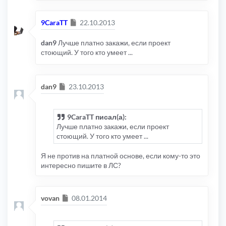
}
$bencode 
=
 parse_torrent
(
$str
);
Сообщение
9CaraTT
22.10.2013
dan9
Лучше платно закажи, если проект
стоющий. У того кто умеет ...
Сообщение
dan9
23.10.2013
9CaraTT писал(а):
Лучше платно закажи, если проект
стоющий. У того кто умеет ...
Я не против на платной основе, если кому-то это
интересно пишите в ЛС?
Сообщение
vovan
08.01.2014