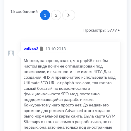
15 сообщений
След.
1
2
Просмотры:
5779
•
Сообщение
vulkan3
13.10.2013
Многие, наверное, знают, что phpBB в своём
чистом виде почти не оптимизирован под
поисковики, и в частности - не имеет ЧПУ. Для
создания ЧПУ я предпочитаю использовать мод
Ultimate SEO URL от phpbb-seo.com, так как это
самый богатый по возможностям и
функциональности SEO-мод, постоянно
поддерживающийся разработчиком.
Конкурентов у него просто нет. До недавнего
времени для режима Advanced этого мода не
было нормальной карты сайта. Была карта GYM
Sitemaps от того же самого разработчика, но во-
первых, она заточена только под иностранные