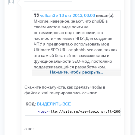
vulkan3 » 13 окт 2013, 03:03
писал(а):
Многие, наверное, знают, что phpBB в
своём чистом виде почти не
оптимизирован под поисковики, и в
частности - не имеет ЧПУ. Для создания
ЧПУ я предпочитаю использовать мод
Ultimate SEO URL от phpbb-seo.com, так как
это самый богатый по возможностям и
функциональности SEO-мод, постоянно
поддерживающийся разработчиком.
Нажмите, чтобы раскрыть...
Конкурентов у него просто нет. До
недавнего времени для режима Advanced
этого мода не было нормальной карты
Скажите пожалуйста, как сделать чтобы в
сайта. Была карта GYM Sitemaps от того же
файлах .xml генерировались ссылки:
самого разработчика, но во-первых, она
заточена только под иностранные
КОД:
ВЫДЕЛИТЬ ВСЁ
поисковики (Google, Yahoo и т.п.), во-вторых,
<loc>
http://site.ru/viewtopic.php?t=2000
</loc>
этот мод слишком сложен и наворочен,
попробовал я однажды его установить и
сразу удалил, т.к. в нём много всяких
а не:
лишних и малопонятных вещей, и в-