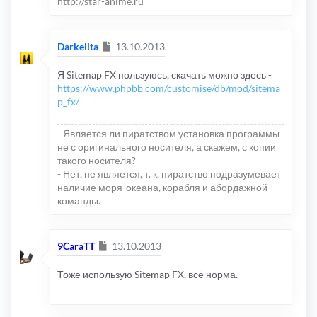
http://star-anime.ru
Сообщение
Darkelita
13.10.2013
Я Sitemap FX пользуюсь, скачать можно здесь -
https://www.phpbb.com/customise/db/mod/sitema
p_fx/
- Является ли пиратством установка программы
не с оригинального носителя, а скажем, с копии
такого носителя?
- Нет, не является, т. к. пиратство подразумевает
наличие моря-океана, корабля и абордажной
команды.
Сообщение
9CaraTT
13.10.2013
Тоже использую Sitemap FX, всё норма.