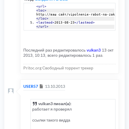
<url>
<loc>
http://ваш сайт/vipolnenie-rabot-na-zakaz.html
</loc>
<lastmod>
2013-08-23
</lastmod>
</url>
Последний раз редактировалось
vulkan3
13 окт
2013, 10:13, всего редактировалось 1 раз.
Pritoc.org Свободный торрент трекер
Сообщение
USER57
13.10.2013
vulkan3 писал(а):
работает я проверял
ссылки такого видда