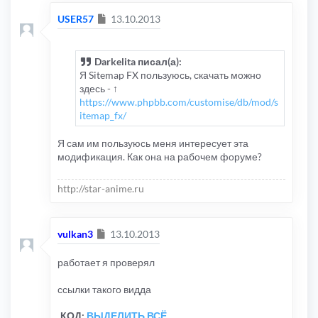
Сообщение
USER57
13.10.2013
Darkelita писал(а):
Я Sitemap FX пользуюсь, скачать можно
здесь - ↑
https://www.phpbb.com/customise/db/mod/s
itemap_fx/
Я сам им пользуюсь меня интересует эта
модификация. Как она на рабочем форуме?
http://star-anime.ru
Сообщение
vulkan3
13.10.2013
работает я проверял
ссылки такого видда
КОД:
ВЫДЕЛИТЬ ВСЁ