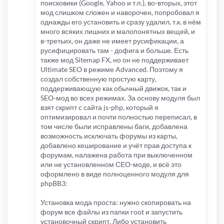
поисковики (Google, Yahoo и т.п.), во-вторых, этот
мод слишком сложен и наворочен, попробовал я
однажды его установить и сразу удалил, т.к. в нём
много всяких лишних и малопонятных вещей, и
в-третьих, он даже не имеет русификации, а
русифицировать там - дофига и больше. Есть
также мод Sitemap FX, но он не поддерживает
Ultimate SEO в режиме Advanced. Поэтому я
создал собственную простую карту,
поддерживающую как обычный движок, так и
SEO-мод во всех режимах. За основу модуля был
взят скрипт с сайта js-php, который я
оптимизировал и почти полностью переписал, в
том числе были исправлены баги, добавлена
возможность исключать форумы из карты,
добавлено кеширование и учёт прав доступа к
форумам, налажена работа при выключенном
или не установленном СЕО-моде, и всё это
оформлено в виде полноценного модуля для
phpBB3:
Установка мода проста: нужно скопировать на
форум все файлы из папки root и запустить
установочный скрипт. Либо установить