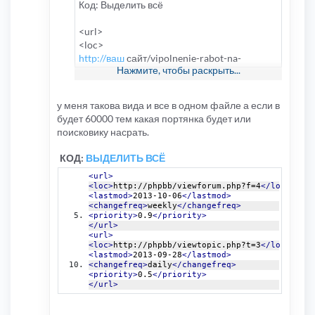
Код: Выделить всё
<url>
<loc>
http://ваш
сайт/vipolnenie-rabot-na-
Нажмите, чтобы раскрыть...
zakaz.html
</loc>
<lastmod>2013-08-23</lastmod>
у меня такова вида и все в одном файле а если в
</url>
будет 60000 тем какая портянка будет или
поисковику насрать.
КОД:
ВЫДЕЛИТЬ ВСЁ
<url>
<loc>
http://phpbb/viewforum.php?f=4
</loc>
<lastmod>
2013-10-06
</lastmod>
<changefreq>
weekly
</changefreq>
<priority>
0.9
</priority>
</url>
<url>
<loc>
http://phpbb/viewtopic.php?t=3
</loc>
<lastmod>
2013-09-28
</lastmod>
<changefreq>
daily
</changefreq>
<priority>
0.5
</priority>
</url>