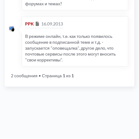
форумах и темах?
Сообщение
PPK
16.09.2013
В режиме онлайн, т.е. как только появилось
сообщение в подписанной теме и т.д. -
запускается "оповещалка", другое дело, что
почтовые сервисы после этого могут вносить
"свои коррективы".
2 сообщения
• Страница
1
из
1