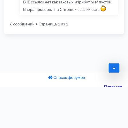
В IE ссылок нет как таковых, атрибут href пустой.
Вчера проверял на Chrome - ссылки есть
6 сообщений
• Страница
1
из
1
Список форумов
© 2009-2026
одный текст
ните этот перевод
Часовой пояс:
UTC+04:00
 отзыв поможет нам улучшить Google Переводчик