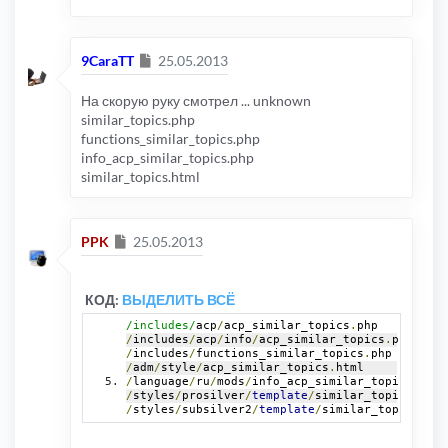
Сообщение
9CaraTT
25.05.2013
На скорую руку смотрел ... unknown
similar_topics.php
functions_similar_topics.php
info_acp_similar_topics.php
similar_topics.html
Сообщение
PPK
25.05.2013
КОД:
ВЫДЕЛИТЬ ВСЁ
/includes/
acp
/
acp_similar_topics
.
php
/
includes
/
acp
/
info
/
acp_similar_topics
.
php
/
includes
/
functions_similar_topics
.
php
/
adm
/
style
/
acp_similar_topics
.
html
/
language
/
ru
/
mods
/
info_acp_similar_topics
.
php
/
styles
/
prosilver
/
template
/
similar_topics
.
html
/
styles
/
subsilver2
/
template
/
similar_topics
.
htm