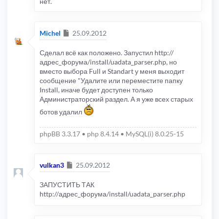
нет.
Сообщение
Michel
25.09.2012
Сделал всё как положено. Запустил http://
адрес_форума/install/uadata_parser.php, но
вместо выбора Full и Standart у меня выходит
сообщение "Удалите или переместите папку
Install, иначе будет доступен только
Администраторский раздел. А я уже всех старых
ботов удалил
phpBB 3.3.17 • php 8.4.14 • MySQL(i) 8.0.25-15
Сообщение
vulkan3
25.09.2012
ЗАПУСТИТЬ ТАК
http://адрес_форума/install/uadata_parser.php