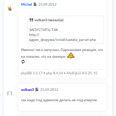
Сообщение
Michel
25.09.2012
vulkan3 писал(а):
ЗАПУСТИТЬ ТАК
http://
адрес_форума/install/uadata_parser.php
Именно так и запускал. Одинаковая реакция, что
на локалке, что на трекере
phpBB 3.3.17 • php 8.4.14 • MySQL(i) 8.0.25-15
Сообщение
vulkan3
25.09.2012
так надо под админом делать не под юзером