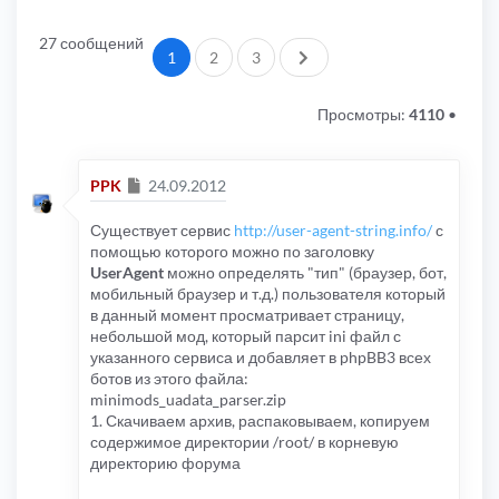
27 сообщений
След.
1
2
3
Просмотры:
4110
•
Сообщение
PPK
24.09.2012
Существует сервис
http://user-agent-string.info/
с
помощью которого можно по заголовку
UserAgent
можно определять "тип" (браузер, бот,
мобильный браузер и т.д.) пользователя который
в данный момент просматривает страницу,
небольшой мод, который парсит ini файл с
указанного сервиса и добавляет в phpBB3 всех
ботов из этого файла:
minimods_uadata_parser.zip
1. Скачиваем архив, распаковываем, копируем
содержимое директории /root/ в корневую
директорию форума