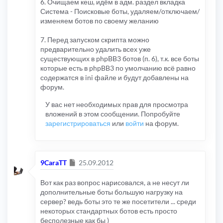
6. Очищаем кеш, идём в адм. раздел вкладка
Система - Поисковые боты, удаляем/отключаем/
изменяем ботов по своему желанию
7. Перед запуском скрипта можно
предварительно удалить всех уже
существующих в phpBB3 ботов (п. 6), т.к. все боты
которые есть в phpBB3 по умолчанию всё равно
содержатся в ini файле и будут добавлены на
форум.
У вас нет необходимых прав для просмотра
вложений в этом сообщении. Попробуйте
зарегистрироваться
или
войти
на форум.
Сообщение
9CaraTT
25.09.2012
Вот как раз вопрос нарисовался, а не несут ли
дополнительные боты большую нагрузку на
сервер? ведь боты это те же посетители ... среди
некоторых стандартных ботов есть просто
бесполезные как бы )