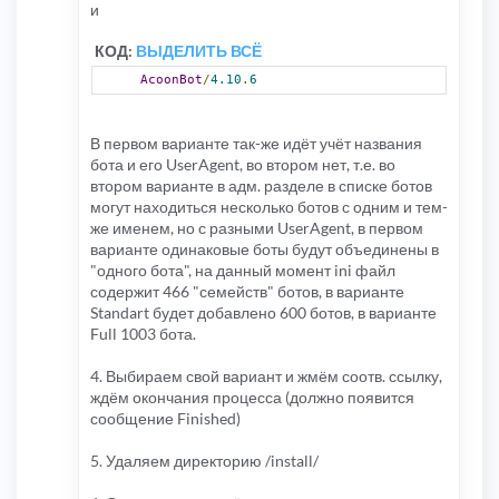
и
КОД:
ВЫДЕЛИТЬ ВСЁ
AcoonBot
/
4.10
.
6
В первом варианте так-же идёт учёт названия
бота и его UserAgent, во втором нет, т.е. во
втором варианте в адм. разделе в списке ботов
могут находиться несколько ботов с одним и тем-
же именем, но с разными UserAgent, в первом
варианте одинаковые боты будут объединены в
"одного бота", на данный момент ini файл
содержит 466 "семейств" ботов, в варианте
Standart будет добавлено 600 ботов, в варианте
Full 1003 бота.
4. Выбираем свой вариант и жмём соотв. ссылку,
ждём окончания процесса (должно появится
сообщение Finished)
5. Удаляем директорию /install/