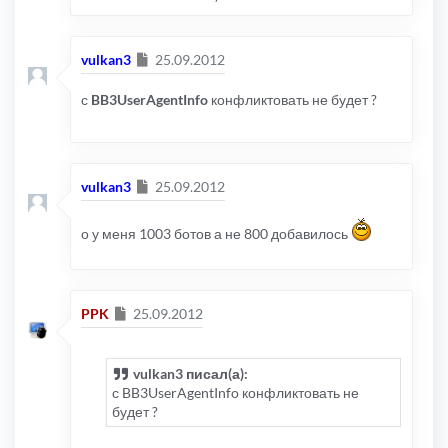
Сообщение
vulkan3
25.09.2012
с
BB3UserAgentInfo
конфликтовать не будет ?
Сообщение
vulkan3
25.09.2012
о у меня 1003 ботов а не 800 добавилось
Сообщение
PPK
25.09.2012
vulkan3 писал(а):
с BB3UserAgentInfo конфликтовать не
будет ?