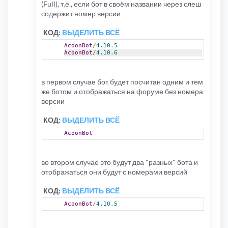
(Full), т.е., если бот в своём названии через слеш
содержит номер версии
КОД:
ВЫДЕЛИТЬ ВСЁ
AcoonBot
/
4.10
.
5
AcoonBot
/
4.10
.
6
в первом случае бот будет посчитан одним и тем
же ботом и отображаться на форуме без номера
версии
КОД:
ВЫДЕЛИТЬ ВСЁ
AcoonBot
во втором случае это будут два "разных" бота и
отображаться они будут с номерами версий
КОД:
ВЫДЕЛИТЬ ВСЁ
AcoonBot
/
4.10
.
5