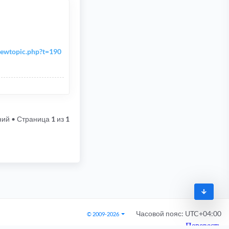
iewtopic.php?t=190
ний
• Страница
1
из
1
Часовой пояс:
UTC+04:00
© 2009-2026