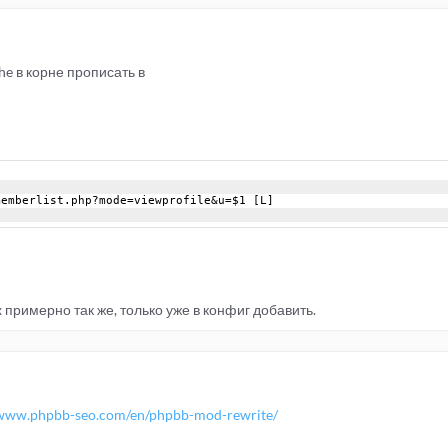
he в корне прописать в
memberlist.php?mode=viewprofile&u=$1 [L]
 примерно так же, только уже в конфиг добавить.
/www.phpbb-seo.com/en/phpbb-mod-rewrite/