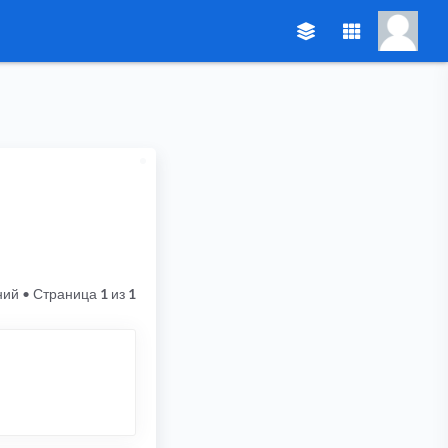
ний
• Страница
1
из
1