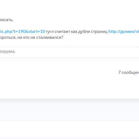
писать.
pic.php?t=190&start=10
гугл считает как дубли страниц
http://домен/v
ороться, не кто не сталкивался?
форума.
7 сообще