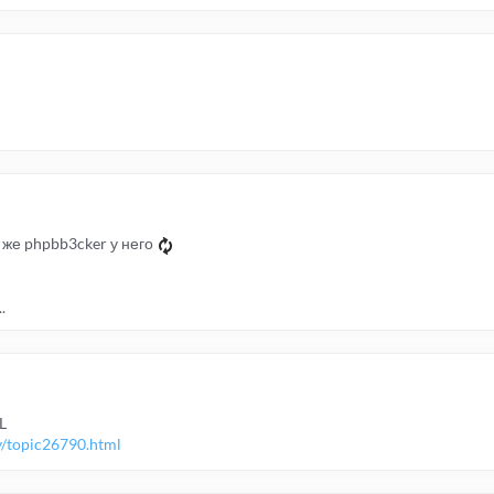
й же phpbb3cker у него
.
L
/topic26790.html