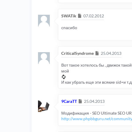
Сообщение
SWATik
07.02.2012
спасибо
Сообщение
CriticalSyndrome
25.04.2013
Вот такое хотелось бы , движок тако
мой
И как убрать еще эти всякие sid=и т.д.
Сообщение
9CaraTT
25.04.2013
Модификация - SEO Ultimate SEO UR
http://www.phpbbguru.net/community