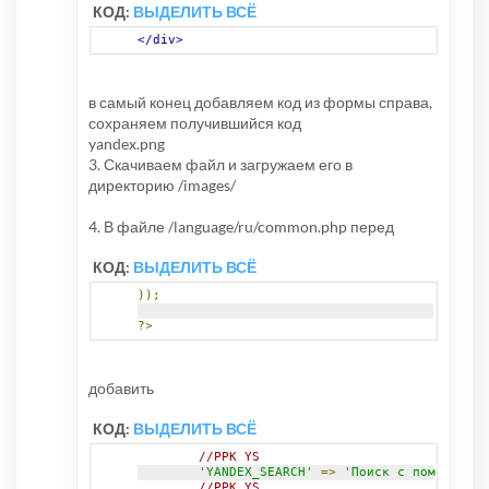
КОД:
ВЫДЕЛИТЬ ВСЁ
</div>
в самый конец добавляем код из формы справа,
сохраняем получившийся код
yandex.png
3. Скачиваем файл и загружаем его в
директорию /images/
4. В файле /language/ru/common.php перед
КОД:
ВЫДЕЛИТЬ ВСЁ
));
?>
добавить
КОД:
ВЫДЕЛИТЬ ВСЁ
//PPK YS
'YANDEX_SEARCH'
=>
'Поиск с помощью Ян
//PPK YS