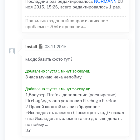
Последний раз редактировалось
NORMANN
08
ноя 2015, 15:26, всего редактировалось 1 раз.
Правильно заданный вопрос и описание
проблемы - 70% их решения...
Сообщение
install
08.11.2015
как добавить фото тут ?
Добавлено спустя 5 минут 16 секунд:
3 часа мучаю нека непойму
Добавлено спустя 7 минут 56 секунд:
1,Браузер Firefox, дополнение (расширение)
Firebug \сделано установил Firebug в Firefox
2 Правой кнопкой мыши в браузере -
>Исследовать элемент (Посмотреть код) \ нажал
я на Исследовать элемент а что дальше делать
не пойму ...
3.?