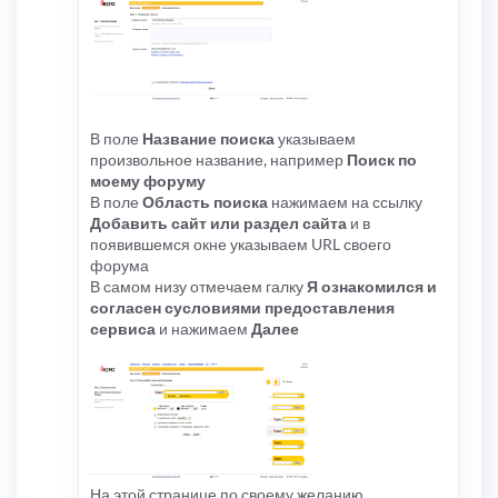
В поле
Название поиска
указываем
произвольное название, например
Поиск по
моему форуму
В поле
Область поиска
нажимаем на ссылку
Добавить сайт или раздел сайта
и в
появившемся окне указываем URL своего
форума
В самом низу отмечаем галку
Я ознакомился и
согласен сусловиями предоставления
сервиса
и нажимаем
Далее
На этой странице по своему желанию