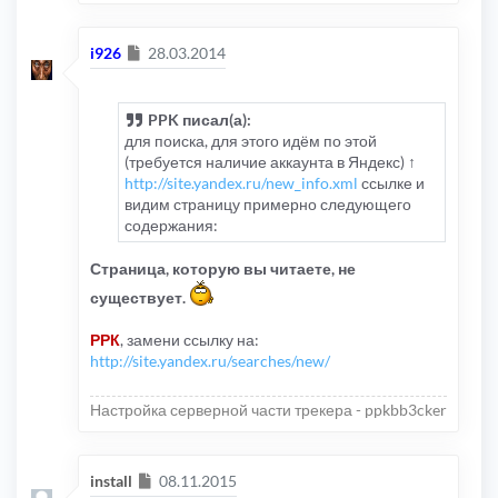
Сообщение
i926
28.03.2014
PPK писал(а):
для поиска, для этого идём по этой
(требуется наличие аккаунта в Яндекс) ↑
http://site.yandex.ru/new_info.xml
ссылке и
видим страницу примерно следующего
содержания:
Страница, которую вы читаете, не
существует.
РРК
, замени ссылку на:
http://site.yandex.ru/searches/new/
Настройка серверной части трекера - ppkbb3cker
Сообщение
install
08.11.2015