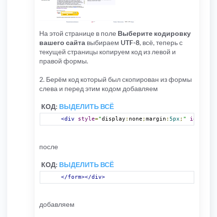
На этой странице в поле
Выберите кодировку
вашего сайта
выбираем
UTF-8
, всё, теперь с
текущей страницы копируем код из левой и
правой формы.
2. Берём код который был скопирован из формы
слева и перед этим кодом добавляем
КОД:
ВЫДЕЛИТЬ ВСЁ
<div
style
=
"
display
:
none
;
margin
:
5px
;
"
id
=
"ysf"
после
КОД:
ВЫДЕЛИТЬ ВСЁ
</form></div>
добавляем