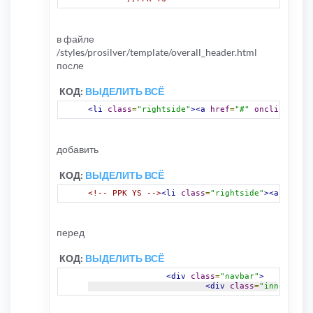
в файле
/styles/prosilver/template/overall_header.html
после
КОД:
ВЫДЕЛИТЬ ВСЁ
<li
class
=
"rightside"
><a
href
=
"#"
onclick
=
"
fon
добавить
КОД:
ВЫДЕЛИТЬ ВСЁ
<!-- PPK YS -->
<li
class
=
"rightside"
><a
title
=
перед
КОД:
ВЫДЕЛИТЬ ВСЁ
<div
class
=
"navbar"
>
<div
class
=
"inner"
><sp