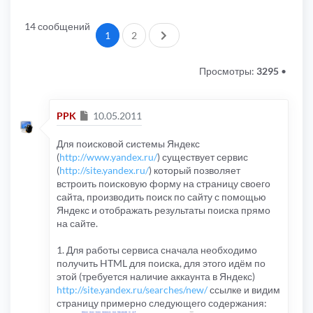
14 сообщений
След.
1
2
Просмотры:
3295
•
Сообщение
PPK
10.05.2011
Для поисковой системы Яндекс
(
http://www.yandex.ru/
) существует сервис
(
http://site.yandex.ru/
) который позволяет
встроить поисковую форму на страницу своего
сайта, производить поиск по сайту с помощью
Яндекс и отображать результаты поиска прямо
на сайте.
1. Для работы сервиса сначала необходимо
получить HTML для поиска, для этого идём по
этой (требуется наличие аккаунта в Яндекс)
http://site.yandex.ru/searches/new/
ссылке и видим
страницу примерно следующего содержания: