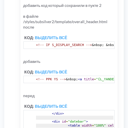
добавить код который сохранили в пукте 2
в файле
/styles/subsilver2/template/overall_header.html
после
КОД:
ВЫДЕЛИТЬ ВСЁ
<!-- IF S_DISPLAY_SEARCH -->
&nbsp; &nbsp;
<a
hr
добавить
КОД:
ВЫДЕЛИТЬ ВСЁ
<!-- PPK YS -->
&nbsp;
<a
title
=
"{L_YANDEX_SEARC
перед
КОД:
ВЫДЕЛИТЬ ВСЁ
</div>
<div
id
=
"datebar"
>
<table
width
=
"100%"
cellspacin