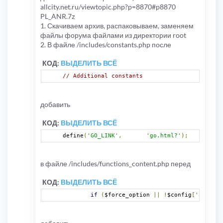
allcity.net.ru/viewtopic.php?p=8870#p8870
PL_ANR.7z
1. Скачиваем архив, распаковываем, заменяем
файлы форума файлами из директории root
2. В файле /includes/constants.php после
КОД:
ВЫДЕЛИТЬ ВСЁ
// Additional constants
добавить
КОД:
ВЫДЕЛИТЬ ВСЁ
define
(
'GO_LINK'
,
'go.html?'
);
в файле /includes/functions_content.php перед
КОД:
ВЫДЕЛИТЬ ВСЁ
if
(
$force_option 
||
!
$config
[
'allow_s