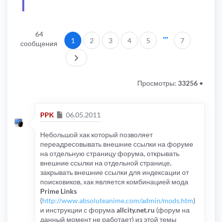
64
1
2
3
4
5
7
сообщения
След.
Просмотры:
33256
•
Сообщение
PPK
06.05.2011
Небольшой хак который позволяет
переадресовывать внешние ссылки на форуме
на отдельную страницу форума, открывать
внешние ссылки на отдельной странице,
закрывать внешние ссылки для индексации от
поисковиков, хак является комбинацией мода
Prime Links
(
http://www.absoluteanime.com/admin/mods.htm
)
и инструкции с форума
allcity.net.ru
(форум на
данный момент не работает) из этой темы