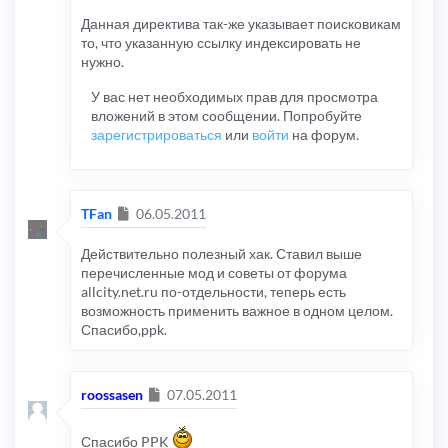
Данная директива так-же указывает поисковикам
то, что указанную ссылку индексировать не
нужно.
У вас нет необходимых прав для просмотра
вложений в этом сообщении. Попробуйте
зарегистрироваться
или
войти
на форум.
Сообщение
TFan
06.05.2011
Действительно полезный хак. Ставил выше
перечисленные мод и советы от форума
allcity.net.ru по-отдельности, теперь есть
возможность применить важное в одном целом.
Спасибо,ppk.
Сообщение
roossasen
07.05.2011
Спасибо PPK