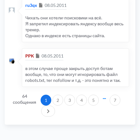
Сообщение
ru3qx
08.05.2011
Чихать они хотели-поисковики на всё.
Я запретил индексировать яндексу вообще весь
трекер.
Однако в индексе есть страницы сайта.
Сообщение
PPK
08.05.2011
в этом случае проще закрыть доступ ботам
вообще, то, что они могут игнорировать файл
robots.txt, тег nofollow и т.д. - это понятно и так.
64
1
2
3
4
5
7
сообщения
След.