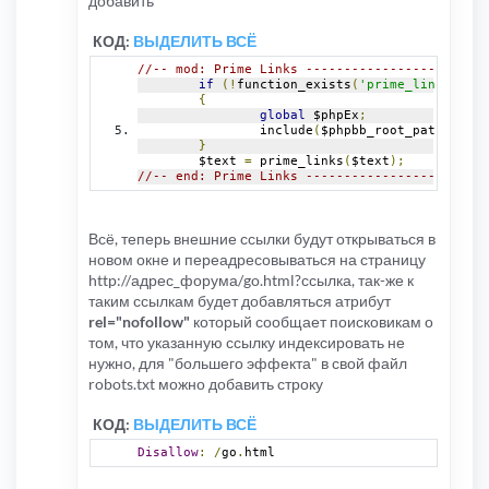
добавить
КОД:
ВЫДЕЛИТЬ ВСЁ
//-- mod: Prime Links ------------------------
if
(!
function_exists
(
'prime_links'
))
{
global
 $phpEx
;
		include
(
$phpbb_root_path 
.
'in
}
	$text 
=
 prime_links
(
$text
);
//-- end: Prime Links ------------------------
Всё, теперь внешние ссылки будут открываться в
новом окне и переадресовываться на страницу
http://адрес_форума/go.html?ссылка, так-же к
таким ссылкам будет добавляться атрибут
rel="nofollow"
который сообщает поисковикам о
том, что указанную ссылку индексировать не
нужно, для "большего эффекта" в свой файл
robots.txt можно добавить строку
КОД:
ВЫДЕЛИТЬ ВСЁ
Disallow
:
/
go
.
html