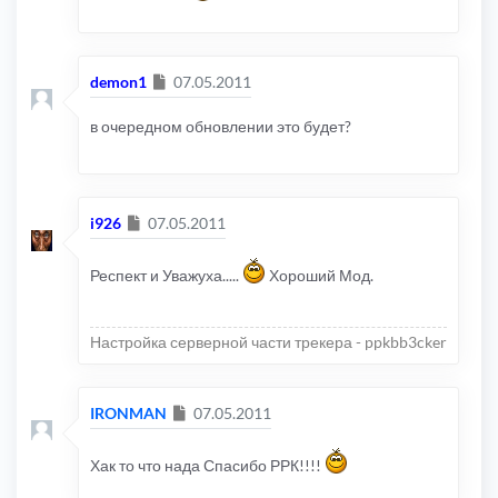
Сообщение
demon1
07.05.2011
в очередном обновлении это будет?
Сообщение
i926
07.05.2011
Респект и Уважуха.....
Хороший Мод.
Настройка серверной части трекера - ppkbb3cker
Сообщение
IRONMAN
07.05.2011
Хак то что нада Спасибо РРК!!!!