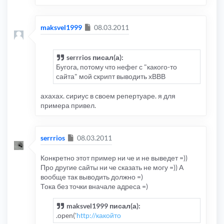
Сообщение
maksvel1999
08.03.2011
serrrios писал(а):
Бугога, потому что нефег с "какого-то
сайта" мой скрипт выводить хВВВ
ахахах. сириус в своем репертуаре. я для
примера привел.
Сообщение
serrrios
08.03.2011
Конкретно этот пример ни че и не выведет =))
Про другие сайты ни че сказать не могу =)) А
вообще так выводить должно =)
Тока без точки вначале адреса =)
maksvel1999 писал(а):
.open('
http://какойто