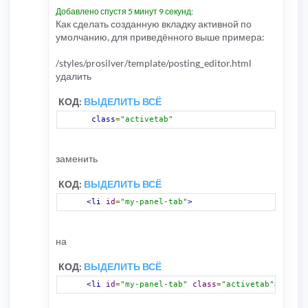
Добавлено спустя 5 минут 9 секунд:
Как сделать созданную вкладку активной по
умолчанию, для приведённого выше примера:
/styles/prosilver/template/posting_editor.html
удалить
КОД:
ВЫДЕЛИТЬ ВСЁ
class
=
"activetab"
заменить
КОД:
ВЫДЕЛИТЬ ВСЁ
<li
id
=
"my-panel-tab"
>
на
КОД:
ВЫДЕЛИТЬ ВСЁ
<li
id
=
"my-panel-tab"
class
=
"activetab"
>