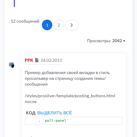
12 сообщений
След.
1
2
Просмотры:
2042
•
Сообщение
PPK
26.02.2011
Пример добавления своей вкладки в стиль
просильвер на страницу создания темы/
сообщения
/styles/prosilver/template/posting_buttons.html
после
КОД:
ВЫДЕЛИТЬ ВСЁ
,
'poll-panel'