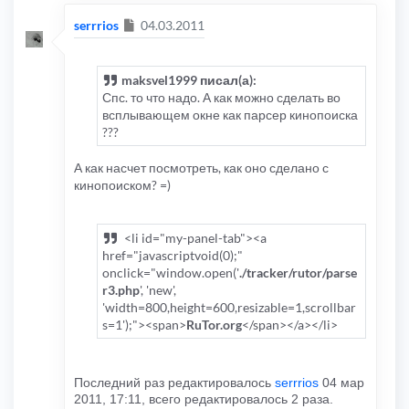
Сообщение
serrrios
04.03.2011
maksvel1999 писал(а):
Спс. то что надо. А как можно сделать во
всплывающем окне как парсер кинопоиска
???
А как насчет посмотреть, как оно сделано с
кинопоиском? =)
<li id="my-panel-tab"><a
href="javascriptvoid(0);"
onclick="window.open('
./tracker/rutor/parse
r3.php
', 'new',
'width=800,height=600,resizable=1,scrollbar
s=1');"><span>
RuTor.org
</span></a></li>
Последний раз редактировалось
serrrios
04 мар
2011, 17:11, всего редактировалось 2 раза.