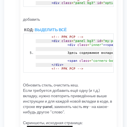
<div
class
=
"panel bg3"
id
=
"options-pan
добавить
КОД:
ВЫДЕЛИТЬ ВСЁ
<!-- PPK PCP -->
<div
class
=
"panel bg3"
id
=
"my-panel"
>
<div
class
=
"inner"
><span
class
		Здесь содержимое вкладки.
<br
/
<span
class
=
"corners-bottom"
><
</div>
<!-- PPK PCP -->
Обновить стиль, очистить кеш.
Если требуется добавить ещё одну (и т.д.)
вкладку, нужно повторить приведённые выше
инструкции и для каждой новой вкладки в коде, в
строке
my-panel
, заменять часть
my
- на какое-
нибудь другое "слово".
Скриншоты, исходная страница: