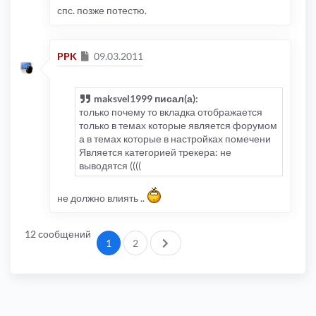
спс. позже потестю.
Сообщение
PPK
09.03.2011
maksvel1999 писал(а):
только почему то вкладка отображается
только в темах которые является форумом
а в темах которые в настройках помечени
Является категорией трекера: не
выводятся ((((
не должно влиять ..
12 сообщений
След.
1
2