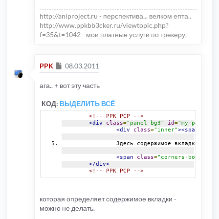
http://aniproject.ru - перспектива... велком епта..
http://www.ppkbb3cker.ru/viewtopic.php?
f=35&t=1042 - мои платные услуги по трекеру.
Сообщение
PPK
08.03.2011
ага.. + вот эту часть
КОД:
ВЫДЕЛИТЬ ВСЁ
<!-- PPK PCP -->
<div
class
=
"panel bg3"
id
=
"my-panel"
>
<div
class
=
"inner"
><span
class
		Здесь содержимое вкладки.
<br
/
<span
class
=
"corners-bottom"
><
</div>
<!-- PPK PCP -->
которая определяет содержимое вкладки -
можно не делать.