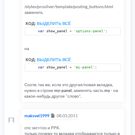
/styles/prosilver/template/posting_buttons.html
заменить
КОД:
ВЫДЕЛИТЬ ВСЁ
var
 show_panel 
=
'options-panel'
;
на
КОД:
ВЫДЕЛИТЬ ВСЁ
var
 show_panel 
=
'my-panel'
;
Соотв. так же, если это другая/новая вкладка,
нужно в строке
my-panel
, заменять часть
my
- на
какое-нибудь другое "слово".
Сообщение
maksvel1999
08.03.2011
спс serrrios и PPK.
только почему то вкладка отображается только в