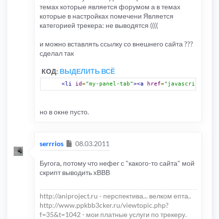
темах которые является форумом а в темах
которые в настройках помечени Является
категорией трекера: не выводятся ((((
и можно вставлять ссылку со внешнего сайта ???
сделал так
КОД:
ВЫДЕЛИТЬ ВСЁ
<li
id
=
"my-panel-tab"
><a
href
=
"javascriptvoid(
но в окне пусто.
Сообщение
serrrios
08.03.2011
Бугога, потому что нефег с "какого-то сайта" мой
скрипт выводить хВВВ
http://aniproject.ru - перспектива... велком епта..
http://www.ppkbb3cker.ru/viewtopic.php?
f=35&t=1042 - мои платные услуги по трекеру.