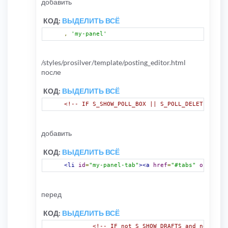
добавить
КОД:
ВЫДЕЛИТЬ ВСЁ
,
'my-panel'
/styles/prosilver/template/posting_editor.html
после
КОД:
ВЫДЕЛИТЬ ВСЁ
<!-- IF S_SHOW_POLL_BOX || S_POLL_DELETE -->
<l
добавить
КОД:
ВЫДЕЛИТЬ ВСЁ
<li
id
=
"my-panel-tab"
><a
href
=
"#tabs"
onclick
=
перед
КОД:
ВЫДЕЛИТЬ ВСЁ
<!-- IF not S_SHOW_DRAFTS and not $SIG