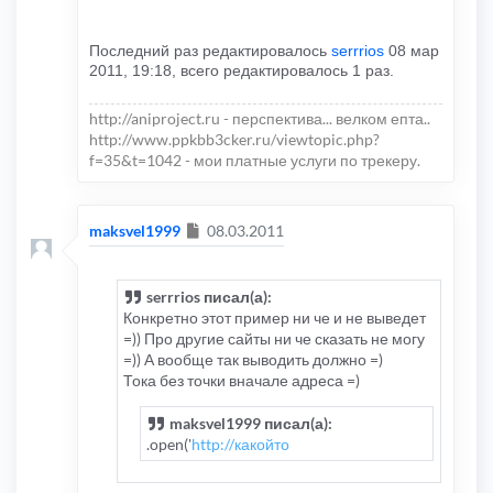
Последний раз редактировалось
serrrios
08 мар
2011, 19:18, всего редактировалось 1 раз.
http://aniproject.ru - перспектива... велком епта..
http://www.ppkbb3cker.ru/viewtopic.php?
f=35&t=1042 - мои платные услуги по трекеру.
Сообщение
maksvel1999
08.03.2011
serrrios писал(а):
Конкретно этот пример ни че и не выведет
=)) Про другие сайты ни че сказать не могу
=)) А вообще так выводить должно =)
Тока без точки вначале адреса =)
maksvel1999 писал(а):
.open('
http://какойто