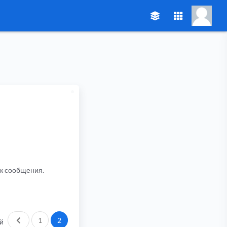
ик сообщения.
Пред.
1
2
й