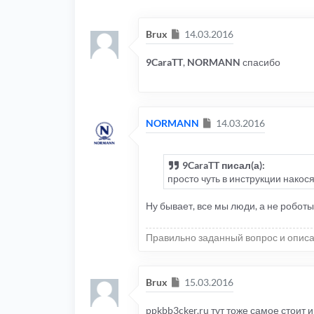
Сообщение
Brux
14.03.2016
9CaraTT
,
NORMANN
спасибо
Сообщение
NORMANN
14.03.2016
9CaraTT писал(а):
просто чуть в инструкции накос
Ну бывает, все мы люди, а не роботы
Правильно заданный вопрос и описа
Сообщение
Brux
15.03.2016
ppkbb3cker.ru тут тоже самое стоит и