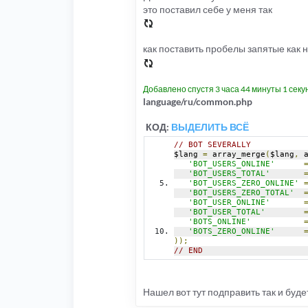
это поставил себе у меня так
как поставить пробелы запятые как н
Добавлено спустя 3 часа 44 минуты 1 секу
language/ru/common.php
КОД:
ВЫДЕЛИТЬ ВСЁ
// BOT SEVERALLY
$lang 
=
 array_merge
(
$lang
,
 
'BOT_USERS_ONLINE'
'BOT_USERS_TOTAL'
'BOT_USERS_ZERO_ONLINE'
'BOT_USERS_ZERO_TOTAL'
'BOT_USER_ONLINE'
'BOT_USER_TOTAL'
'BOTS_ONLINE'
'BOTS_ZERO_ONLINE'
));
// END
Нашел вот тут подправить так и буде