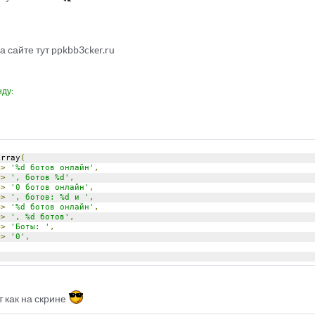
а сайте тут ppkbb3cker.ru
нду:
array
(
=>
'%d ботов онлайн'
,
=>
', ботов %d'
,
=>
'0 ботов онлайн'
,
=>
', ботов: %d и '
,
=>
'%d ботов онлайн'
,
=>
', %d ботов'
,
=>
'Боты: '
,
=>
'0'
,
т как на скрине