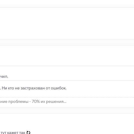
ячил.
. Ни кто не застрахован от ошибок.
ние проблемы - 70% их решения...
 тут кажет так