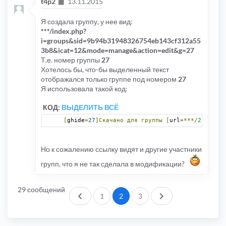
Сообщение
t4p2
13.11.2015
Я создала группу, у нее вид:
***/index.php?
i=groups&sid=9b94b31948326754eb143cf312a55
3b8&icat=12&mode=manage&action=edit&g=27
Т.е. номер группы
27
Хотелось бы, что-бы выделенный текст
отображался только группе под номером
27
Я использовала такой код:
КОД:
ВЫДЕЛИТЬ ВСЁ
[
ghide
=
27
]Скачано
для
группы
[
url
=***
/27]***/
2
Но к сожалению ссылку видят и другие участники
групп, что я не так сделала в модификации?
29 сообщений
Пред.
След.
1
2
3