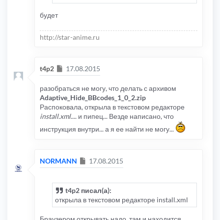
будет
http://star-anime.ru
Сообщение
t4p2
17.08.2015
разобраться не могу, что делать с архивом
Adaptive_Hide_BBcodes_1_0_2.zip
Распоковала, открыла в текстовом редакторе
install.xml
.... и пипец... Везде написано, что
инструкция внутри... а я ее найти не могу...
Сообщение
NORMANN
17.08.2015
t4p2 писал(а):
открыла в текстовом редакторе install.xml
Браузером открывать надо, там и находится