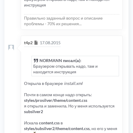
инструкция
Правильно заданный вопрос и описание
проблемы - 70% их решения...
Сообщение
t4p2
17.08.2015
NORMANN писал(а):
Браузером открывать надо, там и
находится инструкция
Открыла в браузере
install.xml
Почти в самом конце надо открыть:
styles/prosilver/theme/content.css
я открыла и заменила. Но у меня используется
subsilver2
Искала
content.css
в
styles/subsilver2/theme/content.css
, но его у меня