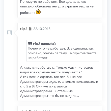
Почему-то не работает. Все сделала, как
описано, обновила тему... а скрытие текста не
работает
Сообщение
t4p2
22.10.2015
t4p2 писал(а):
Почему-то не работает. Все сделала, как
описано, обновила тему... а скрытие текста
не работает
А, кажется работают... Только Администратор
видит все скрытые тексты получается?
А как можно сделать так, что-бы не все
Администраторы видели, а только пользователи
с id
5
и
8
? Они-же и являются
Администраторами... Остальные
Администраторы что-бы не видели...