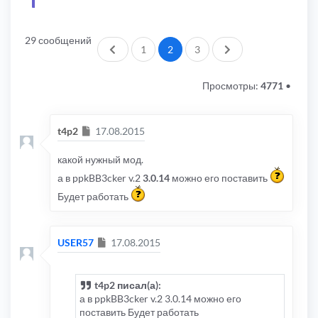
29 сообщений
Пред.
След.
1
2
3
Просмотры:
4771
•
Сообщение
t4p2
17.08.2015
какой нужный мод.
а в ppkBB3cker v.2
3.0.14
можно его поставить
Будет работать
Сообщение
USER57
17.08.2015
t4p2 писал(а):
а в ppkBB3cker v.2 3.0.14 можно его
поставить Будет работать