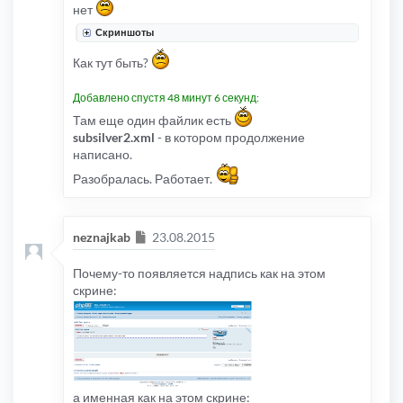
нет
Скриншоты
Как тут быть?
Добавлено спустя 48 минут 6 секунд:
Там еще один файлик есть
subsilver2.xml
- в котором продолжение
написано.
Разобралась. Работает.
Сообщение
neznajkab
23.08.2015
Почему-то появляется надпись как на этом
скрине:
а именная как на этом скрине: