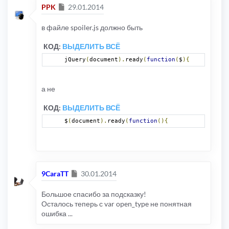
Сообщение
PPK
29.01.2014
в файле spoiler.js должно быть
КОД:
ВЫДЕЛИТЬ ВСЁ
jQuery
(
document
).
ready
(
function
(
$
){
а не
КОД:
ВЫДЕЛИТЬ ВСЁ
$
(
document
).
ready
(
function
(){
Сообщение
9CaraTT
30.01.2014
Большое спасибо за подсказку!
Осталось теперь с var open_type не понятная
ошибка ...