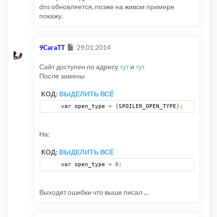
dns обновляется, позже на живом примере
покажу.
Сообщение
9CaraTT
29.01.2014
Сайт доступен по адресу
тут
и
тут
После замены
КОД:
ВЫДЕЛИТЬ ВСЁ
var
 open_type 
=
{
SPOILER_OPEN_TYPE
};
На:
КОД:
ВЫДЕЛИТЬ ВСЁ
var
 open_type 
=
0
;
Выходят ошибки что выше писал ...