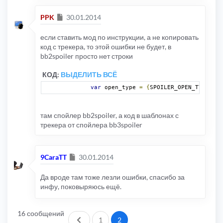
Сообщение
PPK
30.01.2014
если ставить мод по инструкции, а не копировать
код с трекера, то этой ошибки не будет, в
bb2spoiler просто нет строки
КОД:
ВЫДЕЛИТЬ ВСЁ
var
 open_type 
=
{
SPOILER_OPEN_TYPE
};
там спойлер bb2spoiler, а код в шаблонах с
трекера от спойлера bb3spoiler
Сообщение
9CaraTT
30.01.2014
Да вроде там тоже лезли ошибки, спасибо за
инфу, поковыряюсь ещё.
16 сообщений
Пред.
1
2