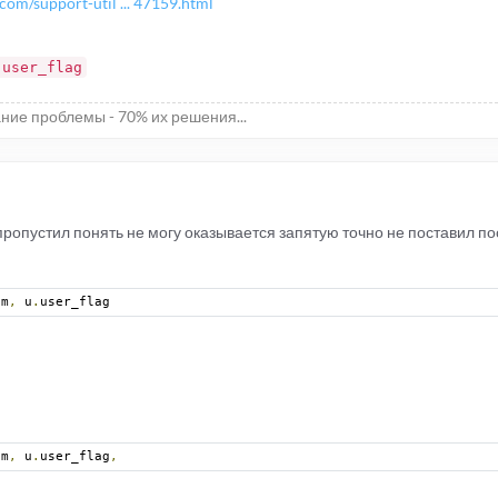
com/support-util ... 47159.html
.user_flag
ние проблемы - 70% их решения...
ропустил понять не могу оказывается запятую точно не поставил посл
pm
,
 u
.
user_flag 
pm
,
 u
.
user_flag
,