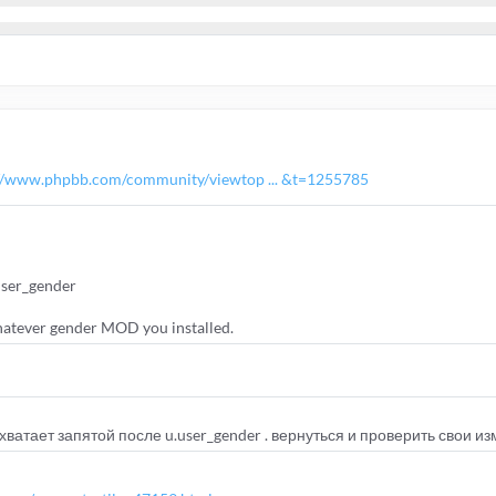
al
.
php
sqli
.
php
://www.phpbb.com/community/viewtop ... &t=1255785
y
()
user_gender
whatever gender MOD you installed.
е хватает запятой после u.user_gender . вернуться и проверить свои и