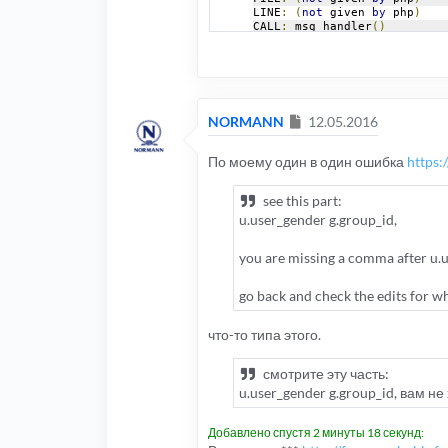
LINE
:
(
not
 given 
by
 php
)
CALL
:
 msg_handler
()
FILE
:
[
ROOT
]/
includes
/
db
/
db
LINE
:
757
CALL
:
 trigger_error
()
FILE
:
[
ROOT
]/
includes
/
db
/
my
Сообщение
NORMANN
12.05.2016
LINE
:
188
CALL
:
 dbal
->
sql_error
()
По моему один в один ошибка
https
FILE
:
[
ROOT
]/
memberlist
.
php
LINE
:
171
CALL
:
 dbal_mysqli
->
sql_quer
see this part:
u.user_gender g.group_id,
you are missing a comma after u.
go back and check the edits for 
что-то типа этого.
смотрите эту часть:
u.user_gender g.group_id, вам н
Добавлено спустя 2 минуты 18 секунд: