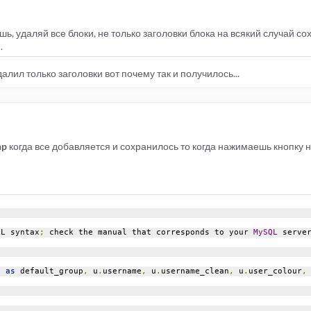
шь, удаляй все блоки, не только заголовки блока на всякий случай с
.
удалил только заголовки вот почему так и получилось...
hp
когда все добавляется и сохранилось то когда нажимаешь кнопку
QL syntax
;
 check the manual that corresponds to your 
MySQL
 serve
d 
as
 default_group
,
 u
.
username
,
 u
.
username_clean
,
 u
.
user_colour
,