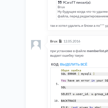
9CaraTT писал(а):
Brux
Ну будущее когда что-то удаляе
файла, перед редактированием
так и хотел удалить и блоки а по*** 
Сообщение
Brux
12.05.2016
при установке в файле
memberlist.p
выдает ошибку такую
КОД:
ВЫДЕЛИТЬ ВСЁ
Общая
ошибка
SQL ERROR 
[
 mysqli 
]
You
 have an error 
in
 your S
SQL
SELECT u
.
user_id
,
 u
.
group_i
BACKTRACE
FILE
:
(
not
 given 
by
 php
)