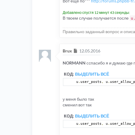
Вот еще по***
http://forums.phpbb-fr.
Добавлено спустя 12 минут 43 секунды:
В твоем случае получается после
u
Правильно заданный вопрос и описа
Сообщение
Brux
12.05.2016
NORMANN
cспасибо я и думаю где п
КОД:
ВЫДЕЛИТЬ ВСЁ
u
.
user_posts
,
 u
.
user_allow_
у меня было так
сменил вот так
КОД:
ВЫДЕЛИТЬ ВСЁ
u
.
user_posts
,
 u
.
user_allow_