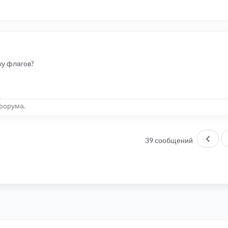
ку флагов?
форума.
Пред
39 сообщений