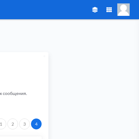
ик сообщения.
.
1
2
3
4