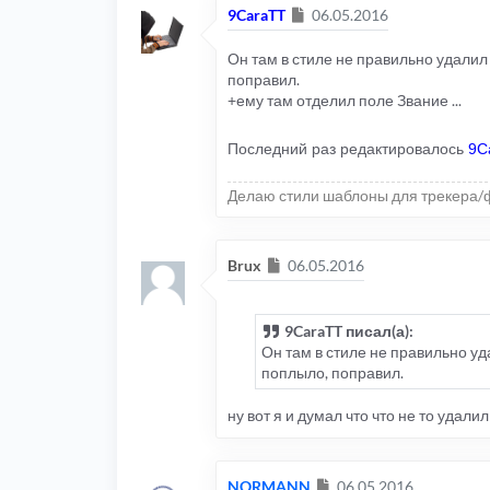
Сообщение
9CaraTT
06.05.2016
Он там в стиле не правильно удалил
поправил.
+ему там отделил поле Звание ...
Последний раз редактировалось
9C
Делаю стили шаблоны для трекера/
Сообщение
Brux
06.05.2016
9CaraTT писал(а):
Он там в стиле не правильно у
поплыло, поправил.
ну вот я и думал что что не то удали
Сообщение
NORMANN
06.05.2016