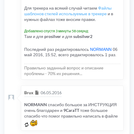
Для трекера на всякий случай читаем
Файлы
шаблонов стилей используемые в трекере
и в
нужных файлах тоже вносим правки.
Добавлено спустя 3 минуты 58 секунд:
Там и для
prosilver
и для
subsilver2
Последний раз редактировалось
NORMANN
06
май 2016, 15:52, всего редактировалось 1 раз.
Правильно заданный вопрос и описание
проблемы - 70% их решения...
Сообщение
Brux
06.05.2016
NORMANN
спасибо большое за ИНСТРУКЦИЯ
очень благодарен и
9CaraTT
тоже большое
спасибо что помог правильно написать в файле