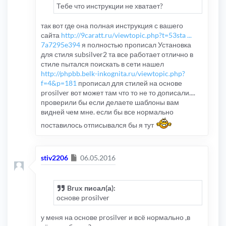
Тебе что инструкции не хватает?
так вот где она полная инструкция с вашего
сайта
http://9caratt.ru/viewtopic.php?t=53sta ...
7a7295e394
я полностью прописал Установка
для стиля subsilver2 та все работает отлично в
стиле пытался поискать в сети нашел
http://phpbb.belk-inkognita.ru/viewtopic.php?
f=4&p=181
прописал для стилей на основе
prosilver вот может там что то не то дописали....
проверили бы если делаете шаблоны вам
видней чем мне. если бы все нормально
поставилось отписывался бы я тут
Сообщение
stiv2206
06.05.2016
Brux писал(а):
основе prosilver
у меня на основе prosilver и всё нормально ,в