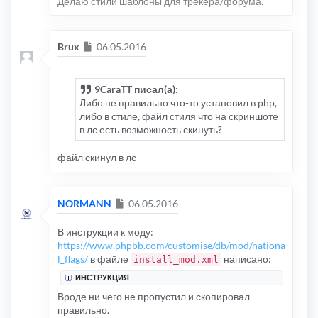
Делаю стили шаблоны для трекера/форума.
Сообщение
Brux
06.05.2016
9CaraTT писал(а):
Либо не правильно что-то установил в php,
либо в стиле, файл стиля что на скриншоте
в лс есть возможность скинуть?
файл скинул в лс
Сообщение
NORMANN
06.05.2016
В инструкции к моду:
https://www.phpbb.com/customise/db/mod/nationa
l_flags/
в файле
написано:
install_mod.xml
ИНСТРУКЦИЯ
Вроде ни чего не пропустил и скопировал
правильно.