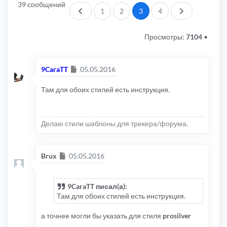
39 сообщений
Пред.
След.
1
2
3
4
Просмотры:
7104
•
Сообщение
9CaraTT
05.05.2016
Там для обоих стилей есть инструкция.
Делаю стили шаблоны для трекера/форума.
Сообщение
Brux
05.05.2016
9CaraTT писал(а):
Там для обоих стилей есть инструкция.
а точнее могли бы указать для стиля
prosilver