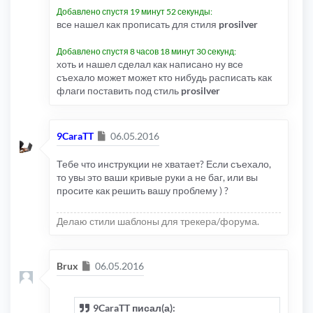
Добавлено спустя 19 минут 52 секунды:
все нашел как прописать для стиля
prosilver
Добавлено спустя 8 часов 18 минут 30 секунд:
хоть и нашел сделал как написано ну все
съехало может может кто нибудь расписать как
флаги поставить под стиль
prosilver
Сообщение
9CaraTT
06.05.2016
Тебе что инструкции не хватает? Если съехало,
то увы это ваши кривые руки а не баг, или вы
просите как решить вашу проблему ) ?
Делаю стили шаблоны для трекера/форума.
Сообщение
Brux
06.05.2016
9CaraTT писал(а):