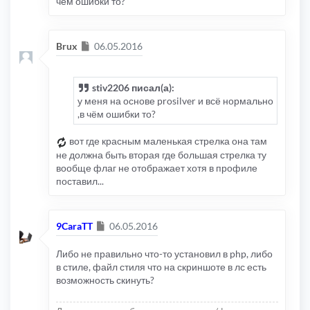
чём ошибки то?
Сообщение
Brux
06.05.2016
stiv2206 писал(а):
у меня на основе prosilver и всё нормально
,в чём ошибки то?
вот где красным маленькая стрелка она там
не должна быть вторая где большая стрелка ту
вообще флаг не отображает хотя в профиле
поставил...
Сообщение
9CaraTT
06.05.2016
Либо не правильно что-то установил в php, либо
в стиле, файл стиля что на скриншоте в лс есть
возможность скинуть?