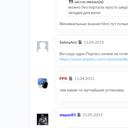
sacrus писал(а):
можно без портала просто шкурк
загадка для меня
Минимальные знания html тут только
Сообщение
SelinaAnt
11.04.2013
Вот еще один Портал, ничем не отлич
https://www.phpbb.com/customise/db/m
Сообщение
PPK
11.04.2013
там какая-то жутчайшая установка.
Сообщение
stepan83
21.05.2013