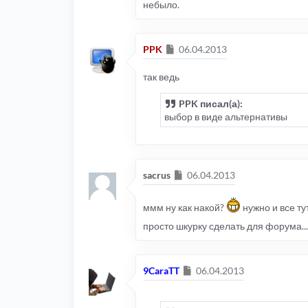
небыло.
Сообщение
PPK
06.04.2013
так ведь
PPK писал(а):
выбор в виде альтернативы
Сообщение
sacrus
06.04.2013
ммм ну как накой?
нужно и все тут
просто шкурку сделать для форума...
Сообщение
9CaraTT
06.04.2013