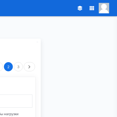
След.
2
3
бы нагрузки