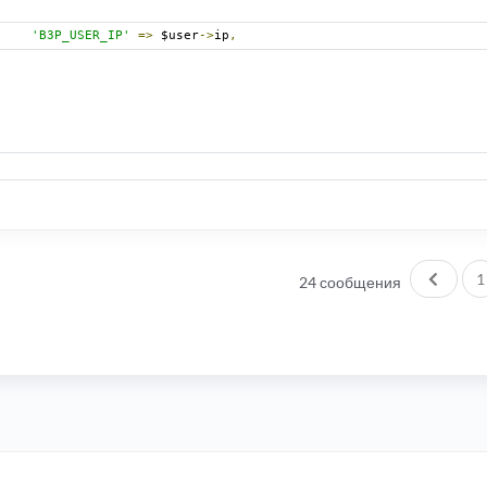
'B3P_USER_IP'
=>
 $user
->
ip
,
Пред.
1
24 сообщения