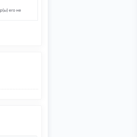
р(ы) его не