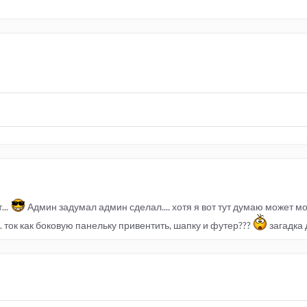
...
Админ задумал админ сделал.... хотя я вот тут думаю может м
. ток как боковую панельку привентить, шапку и футер???
загадка 