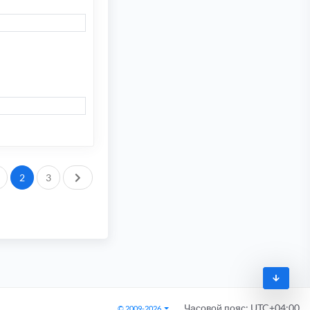
След.
2
3
Часовой пояс:
UTC+04:00
© 2009-2026