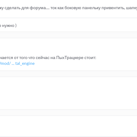
у сделать для форума.... ток как боковую панельку привентить, шапк
 нужно )
ается от того что сейчас на ПыхТрацкере стоит:
od/ ... tal_engine