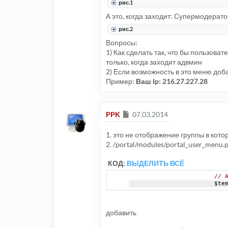
рис.1
А это, когда заходит: Супермодератор
рис.2
Вопросы:
1) Как сделать так, что бы пользовате
только, когда заходит адвмин
2) Если возможность в это меню доба
Пример:
Ваш Ip: 216.27.227.28
Сообщение
PPK
07.03.2014
1. это не отображение группы в кото
2. /portal/modules/portal_user_menu.
КОД:
ВЫДЕЛИТЬ ВСЁ
// 
			$t
добавить