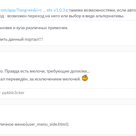
om/app/?lang=en&i=c ... ets-v1.0.3
с такими возможностями, если авто
од - возможен переход на него или выбор в виде альтернативы.
ановке и куча различных примочек.
авить данный портал!!!
. Правда есть мелочи, требующие допилки...
ал переведён, за исключением мелочей.
- ppkbb3cker
личное меню(user_menu_side.html):