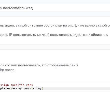
, пользователь и т.д.
ль видел, в какой он группе состоит, как на рис.1, и не важно в какой с
вить, IP пользователя, т.е. чтоб пользователь видел свой айпишник.
рой состоит пользователь, это отображение ранга
php после
Assign specific vars
emplate
->
assign_vars
(
array
(