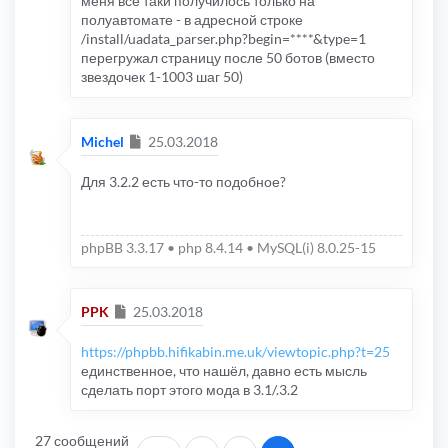
меня все таки получилось только на
полуавтомате - в адресной строке
/install/uadata_parser.php?begin=****&type=1
перегружал страницу после 50 ботов (вместо
звездочек 1-1003 шаг 50)
Сообщение
Michel
25.03.2018
Для 3.2.2 есть что-то подобное?
phpBB 3.3.17 • php 8.4.14 • MySQL(i) 8.0.25-15
Сообщение
PPK
25.03.2018
https://phpbb.hifikabin.me.uk/viewtopic.php?t=25
единственное, что нашёл, давно есть мысль
сделать порт этого мода в 3.1/.3.2
27 сообщений