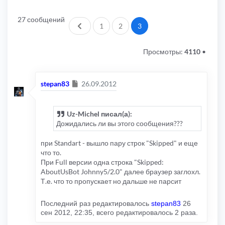
27 сообщений
Пред.
1
2
3
Просмотры:
4110
•
Сообщение
stepan83
26.09.2012
Uz-Michel писал(а):
Дожидались ли вы этого сообщения???
при Standart - вышло пару строк "Skipped" и еще
что то.
При Full версии одна строка "Skipped:
AboutUsBot Johnny5/2.0" далее браузер заглохл.
Т.е. что то пропускает но дальше не парсит
Последний раз редактировалось
stepan83
26
сен 2012, 22:35, всего редактировалось 2 раза.