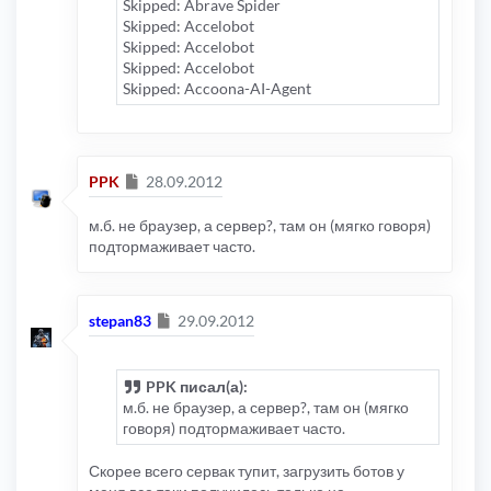
Skipped: Abrave Spider
Skipped: Accelobot
Skipped: Accelobot
Skipped: Accelobot
Skipped: Accoona-AI-Agent
Сообщение
PPK
28.09.2012
м.б. не браузер, а сервер?, там он (мягко говоря)
подтормаживает часто.
Сообщение
stepan83
29.09.2012
PPK писал(а):
м.б. не браузер, а сервер?, там он (мягко
говоря) подтормаживает часто.
Скорее всего сервак тупит, загрузить ботов у