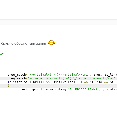
ck был, не обратил внимания
ду:
				preg_match
(
'/<original>(.*?)<\/original>/smi'
,
 $res
,
 $i_lin
				preg_match
(
'/<large_thumbnail>(.*?)<\/large_thumbnail>/smi'
if
(
isset
(
$i_link
[
1
])
&&
 isset
(
$t_link
[
1
])
&&
 $i_link 
&&
 $t_
{
					echo sprintf
(
$user
->
lang
[
'IU_BBCODE_LINKS'
]
,
 htmls