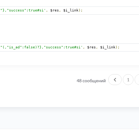
)"},"success":true#si'
,
 $res
,
 $i_link
);
)"(,"is_ad":false)?},"success":true#si'
,
 $res
,
 $i_link
);
Пред.
1
48 сообщений