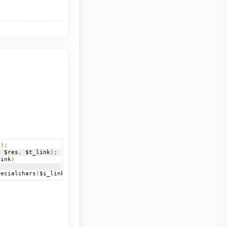
k
);
,
 $res
,
 $t_link
);
link
)
pecialchars
(
$i_link
[
1
]),
 htmlspecialchars
(
$t_link
[
1
]));