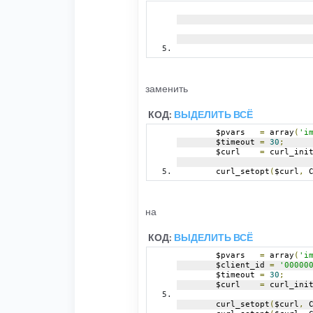
заменить
КОД:
ВЫДЕЛИТЬ ВСЁ
	$pvars   
=
 array
(
'i
	$timeout 
=
30
;
	$curl    
=
 curl_ini
	curl_setopt
(
$curl
,
 
на
КОД:
ВЫДЕЛИТЬ ВСЁ
	$pvars   
=
 array
(
'i
	$client_id 
=
'00000
	$timeout 
=
30
;
	$curl    
=
 curl_ini
	curl_setopt
(
$curl
,
 