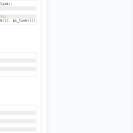
_link
);
]));
nk
[
1
],
 $i_link
[
1
]);