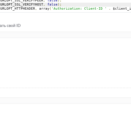
CURLOPT_SSL_VERIFYPEER
,
false
);
CURLOPT_SSL_VERIFYHOST
,
false
);
CURLOPT_HTTPHEADER
,
 array
(
'Authorization: Client-ID '
.
 $client_
ать свой ID