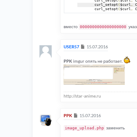
	curl_setopt
(
$curl
,
 
	curl_setopt
(
$curl
,
 
	curl_setopt
(
$curl
,
 
вместо
указ
0000000000000000000
Сообщение
USER57
15.07.2016
PPK
imgur опять не работает.
http://star-anime.ru
Сообщение
PPK
15.07.2016
заменить
image_upload.php