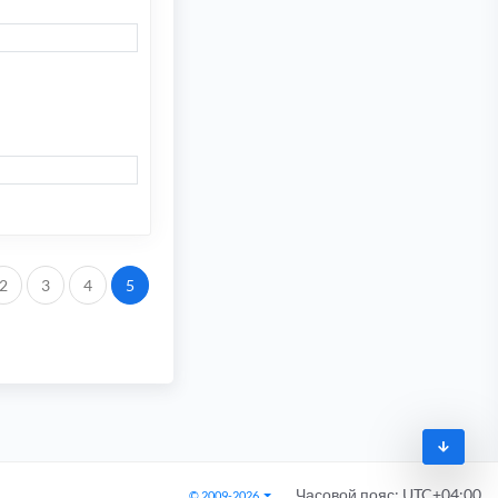
2
3
4
5
Часовой пояс:
UTC+04:00
© 2009-2026