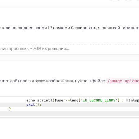
стали последнее время IP пачками блокировать, я на их сайт или карт
ние проблемы - 70% их решения...
gur
отдаёт при загрузке изображения, нужно в файле
/image_uploa
					echo sprintf
(
$user
->
lang
[
'IU_BBCODE_LINKS'
]
,
 htmls
exit
();
}