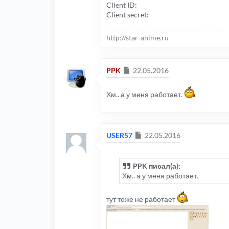
Client ID:
Client secret:
http://star-anime.ru
Сообщение
PPK
22.05.2016
Хм.. а у меня работает.
Сообщение
USER57
22.05.2016
PPK писал(а):
Хм.. а у меня работает.
тут тоже не работает