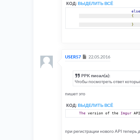
КОД:
ВЫДЕЛИТЬ ВСЁ
els
{
}
Сообщение
USER57
22.05.2016
PPK писал(а):
Чтобы посмотреть ответ который
пишет это
КОД:
ВЫДЕЛИТЬ ВСЁ
The
 version of the 
Imgur
 AP
при регистрации нового API теперь 