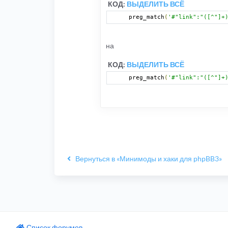
КОД:
ВЫДЕЛИТЬ ВСЁ
preg_match
(
'#"link":"([^"]+
на
КОД:
ВЫДЕЛИТЬ ВСЁ
preg_match
(
'#"link":"([^"]+
Вернуться в «Минимоды и хаки для phpBB3»
Список форумов