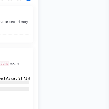
инки с их url могу
после
d.php
pecialchars
(
$i_link
[
1
]),
 htmlspecialchars
(
$t_link
[
1
]));