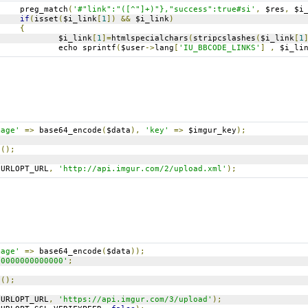
				preg_match
(
'#"link":"([^"]+)"},"success":true#si'
,
 $res
,
 $i
if
(
isset
(
$i_link
[
1
])
&&
 $i_link
)
{
					$i_link
[
1
]=
htmlspecialchars
(
stripcslashes
(
$i_link
[
1
					echo sprintf
(
$user
->
lang
[
'IU_BBCODE_LINKS'
]
,
 $i_li
mage'
=>
 base64_encode
(
$data
),
'key'
=>
 $imgur_key
);
t
();
CURLOPT_URL
,
'http://api.imgur.com/2/upload.xml'
);
mage'
=>
 base64_encode
(
$data
));
00000000000000'
;
t
();
CURLOPT_URL
,
'https://api.imgur.com/3/upload'
);