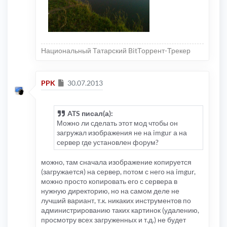
Национальный Татарский BitТоррент-Трекер
Сообщение
PPK
30.07.2013
ATS писал(а):
Можно ли сделать этот мод чтобы он
загружал изображения не на imgur а на
сервер где установлен форум?
можно, там сначала изображение копируется
(загружается) на сервер, потом с него на imgur,
можно просто копировать его с сервера в
нужную директорию, но на самом деле не
лучший вариант, т.к. никаких инструментов по
администрированию таких картинок (удалению,
просмотру всех загруженных и т.д.) не будет