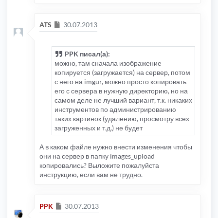
Сообщение
ATS
30.07.2013
PPK писал(а):
можно, там сначала изображение
копируется (загружается) на сервер, потом
с него на imgur, можно просто копировать
его с сервера в нужную директорию, но на
самом деле не лучший вариант, т.к. никаких
инструментов по администрированию
таких картинок (удалению, просмотру всех
загруженных и т.д.) не будет
А в каком файле нужно внести изменения чтобы
они на сервер в папку images_upload
копировались? Выложите пожалуйста
инструкцию, если вам не трудно.
Сообщение
PPK
30.07.2013