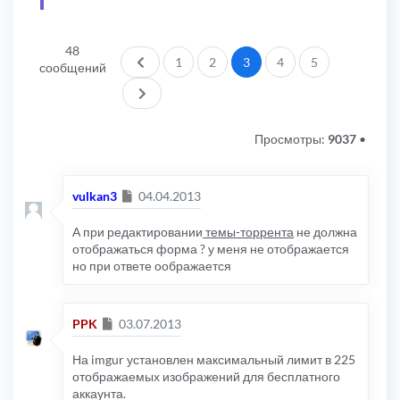
48
Пред.
1
2
3
4
5
сообщений
След.
Просмотры:
9037
•
Сообщение
vulkan3
04.04.2013
А при редактировании
темы-торрента
не должна
отображаться форма ? у меня не отображается
но при ответе оображается
Сообщение
PPK
03.07.2013
На imgur установлен максимальный лимит в 225
отображаемых изображений для бесплатного
аккаунта.