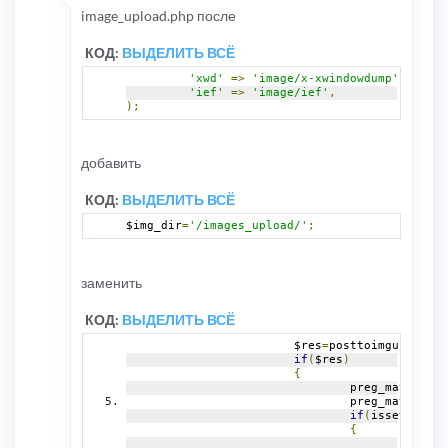
image_upload.php после
КОД:
ВЫДЕЛИТЬ ВСЁ
'xwd'
=>
'image/x-xwindowdump'
,
'ief'
=>
'image/ief'
,
);
добавить
КОД:
ВЫДЕЛИТЬ ВСЁ
$img_dir
=
'/images_upload/'
;
заменить
КОД:
ВЫДЕЛИТЬ ВСЁ
			$res
=
posttoimgur
(
$_FIL
if
(
$res
)
{
				preg_match
(
'/<
				preg_match
(
'/<
if
(
isset
(
$i_li
{
					ech