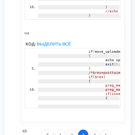
exit
()
}
//echo $res;
}
на
КОД:
ВЫДЕЛИТЬ ВСЁ
if
(
move_uploaded_file
(
{
				echo sprintf
(
$
exit
();
}
/*$res=posttoimgur($_F
			if($res)
			{
				preg_match
				preg_match
				if(isset($
				{
					e
					exit(
				}
				//echo $res;
			}*/
48
Пред.
1
2
3
4
5