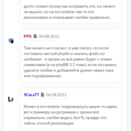
долго ломал голову как исправить это, но ничего
не вышло, но на torrentpier как то это
реализовано и показывает скобки правильно.
Сообщение
PPK
06.08.2015
Там ничего не спасает, я уже писал, что если
поставить чистый phpbb и скачать файл со
скобками - в хроме он всё равно будет с этими
символами (и на phpBB 3.1 тоже), если это важно,
удалите скобки и добавляйте домен через тире
или подчёркивание.
Сообщение
9CaraTT
06.08.2015
Может в torrentpier подковырнуть какую-то идею,
вот к примеру на рутрекере с хрома всё
нормально, скобки видно, без %, правдо это
тайна, способ реализации.