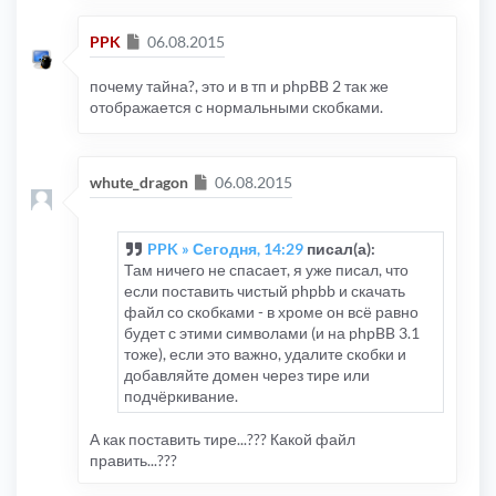
Сообщение
PPK
06.08.2015
почему тайна?, это и в тп и phpBB 2 так же
отображается с нормальными скобками.
Сообщение
whute_dragon
06.08.2015
PPK » Сегодня, 14:29
писал(а):
Там ничего не спасает, я уже писал, что
если поставить чистый phpbb и скачать
файл со скобками - в хроме он всё равно
будет с этими символами (и на phpBB 3.1
тоже), если это важно, удалите скобки и
добавляйте домен через тире или
подчёркивание.
А как поставить тире...??? Какой файл
править...???