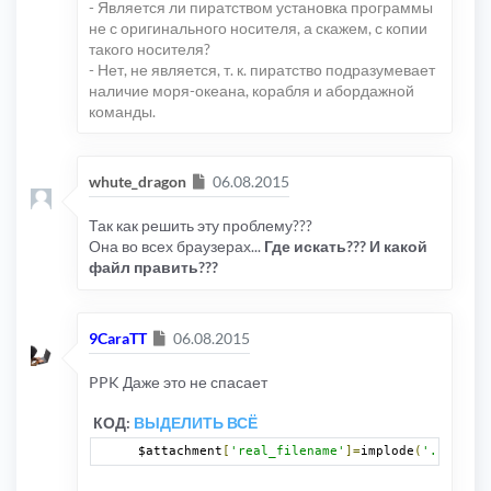
- Является ли пиратством установка программы
не с оригинального носителя, а скажем, с копии
такого носителя?
- Нет, не является, т. к. пиратство подразумевает
наличие моря-океана, корабля и абордажной
команды.
Сообщение
whute_dragon
06.08.2015
Так как решить эту проблему???
Она во всех браузерах...
Где искать??? И какой
файл править???
Сообщение
9CaraTT
06.08.2015
PPK Даже это не спасает
КОД:
ВЫДЕЛИТЬ ВСЁ
$attachment
[
'real_filename'
]=
implode
(
'.'
,
 $p_a