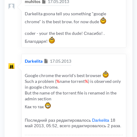
Сообщение
muhitos
17.05.2013
Darkelita goona tell you something "google
chrome" is the best brow. for now dude
coder - your the best thx dude! Спасибо! .
Благодаря!
Сообщение
Darkelita
17.05.2013
Google chrome the world's best browser
Such a problem (
%
name torrent
%
) is observed only
in google chrome.
But the name of the torrent file is renamed in the
admin section
Как то так
Последний раз редактировалось
Darkelita
18
май 2013, 05:52, всего редактировалось 2 раза.