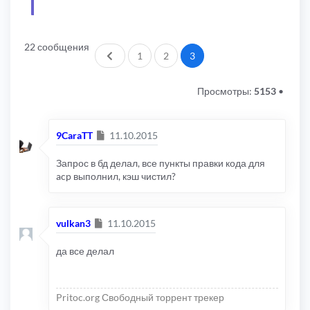
22 сообщения
Пред.
1
2
3
Просмотры:
5153
•
Сообщение
9CaraTT
11.10.2015
Запрос в бд делал, все пункты правки кода для
acp выполнил, кэш чистил?
Сообщение
vulkan3
11.10.2015
да все делал
Pritoc.org Свободный торрент трекер