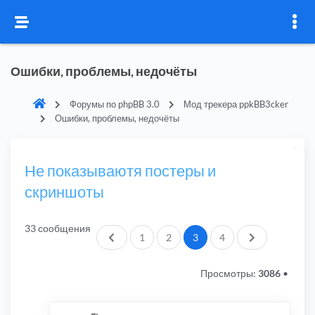
Ошибки, проблемы, недочёты
Форумы по phpBB 3.0
Мод трекера ppkBB3cker
Ошибки, проблемы, недочёты
Не показываютя постеры и
скриншоты
33 сообщения
Пред.
След.
1
2
3
4
Просмотры:
3086
•