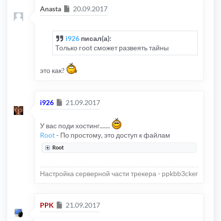
Сообщение
Anasta
20.09.2017
i926
писал(а):
Только root сможет развеять тайны
это как?
Сообщение
i926
21.09.2017
У вас поди хостинг.......
Root
- По простому, это доступ к файлам
Root
Настройка серверной части трекера - ppkbb3cker
Сообщение
PPK
21.09.2017