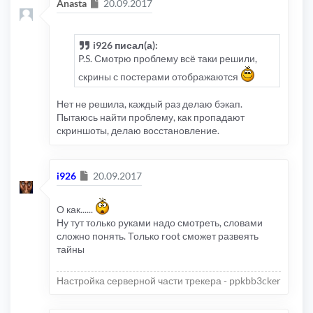
Сообщение
Anasta
20.09.2017
i926 писал(а):
P.S. Смотрю проблему всё таки решили,
скрины с постерами отображаются
Нет не решила, каждый раз делаю бэкап.
Пытаюсь найти проблему, как пропадают
скриншоты, делаю восстановление.
Сообщение
i926
20.09.2017
О как......
Ну тут только руками надо смотреть, словами
сложно понять. Только root сможет развеять
тайны
Настройка серверной части трекера - ppkbb3cker