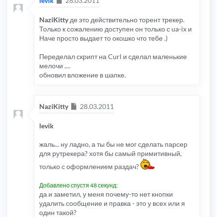
levik
28.03.2011
NaziKitty
де это действительно торент трекер.
Только к сожалению доступен он только с ua-ix и
Наче просто выдает то окошко что тебе .)
Переделал скрипт на Curl и сделал маленькие
мелочи ....
обновил вложение в шапке.
Сообщение
NaziKitty
28.03.2011
levik
жаль... ну ладно, а ты бы не мог сделать парсер
для рутрекера? хотя бы самый примитивный,
только с оформлением раздач?
Добавлено спустя 48 секунд:
да и заметил, у меня почему-то нет кнопки
удалить сообщение и правка - это у всех или я
один такой?