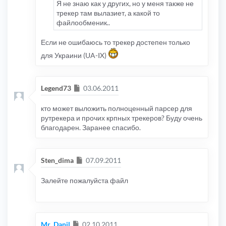
Я не знаю как у других, но у меня также не
трекер там вылазиет, а какой то
файлообменик..
Если не ошибаюсь то трекер достепен только
для Украини (UA-IX)
Сообщение
Legend73
03.06.2011
кто может выложить полноценный парсер для
рутрекера и прочих крпных трекеров? Буду очень
благодарен. Заранее спасибо.
Сообщение
Sten_dima
07.09.2011
Залейте пожалуйста файл
Сообщение
Mr_Danil
02.10.2011