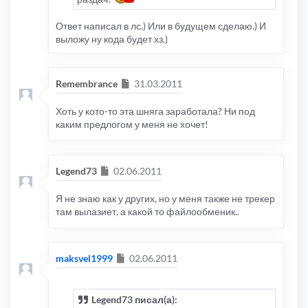
Ответ написал в лс.) Или в будущем сделаю.) И
выложу ну кода будет хз.)
Сообщение
Remembrance
31.03.2011
Хоть у кото-то эта шняга заработала? Ни под
каким предлогом у меня не хочет!
Сообщение
Legend73
02.06.2011
Я не знаю как у других, но у меня также не трекер
там вылазиет, а какой то файлообменик..
Сообщение
maksvel1999
02.06.2011
Legend73 писал(а):