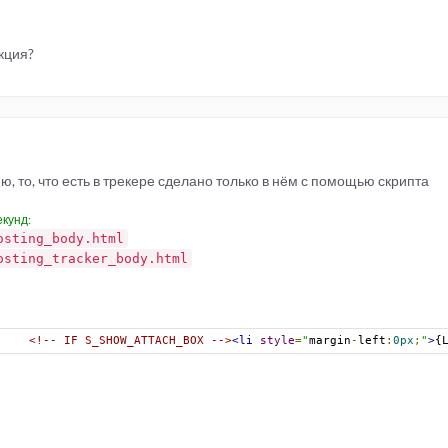
укция?
ию, то, что есть в трекере сделано только в нём с помощью скрипта
екунд:
osting_body.html
osting_tracker_body.html
<!-- IF S_SHOW_ATTACH_BOX -->
<li
style
=
"
margin
-
left
:
0px
;
"
>
{