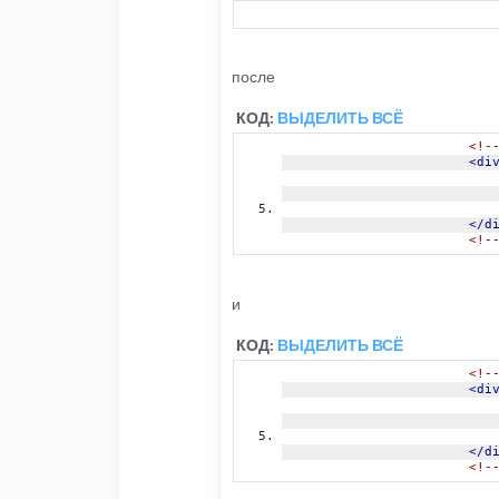
после
КОД:
ВЫДЕЛИТЬ ВСЁ
<!-
<di
</d
<!-
и
КОД:
ВЫДЕЛИТЬ ВСЁ
<!-
<di
</d
<!-