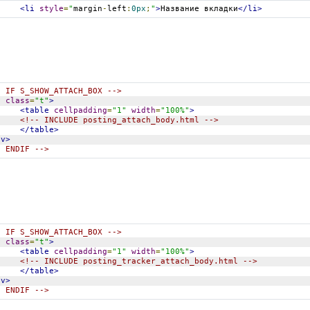
<li
style
=
"
margin
-
left
:
0px
;
"
>
Название вкладки
</li>
- IF S_SHOW_ATTACH_BOX -->
v
class
=
"t"
>
<table
cellpadding
=
"1"
width
=
"100%"
>
<!-- INCLUDE posting_attach_body.html -->
</table>
iv>
- ENDIF -->
- IF S_SHOW_ATTACH_BOX -->
v
class
=
"t"
>
<table
cellpadding
=
"1"
width
=
"100%"
>
<!-- INCLUDE posting_tracker_attach_body.html -->
</table>
iv>
- ENDIF -->