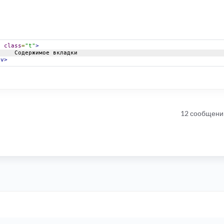
v
class
=
"t"
>
				Содержимое вкладки
iv>
12 сообщени