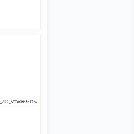
L_ADD_ATTACHMENT}
</li>
<!-- ENDIF -->