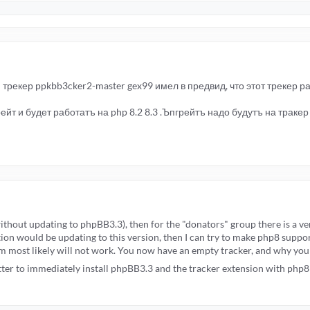
рекер ppkbb3cker2-master gex99 имел в предвид, что этот трекер ра
йт и будет работатъ на php 8.2 8.3 .Ъпгрейтъ надо будутъ на траке
thout updating to phpBB3.3), then for the "donators" group there is a ver
on would be updating to this version, then I can try to make php8 support,
m most likely will not work. You now have an empty tracker, and why you 
better to immediately install phpBB3.3 and the tracker extension with php8