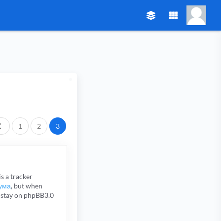
Пред.
1
2
3
s a tracker
рума
, but when
to stay on phpBB3.0