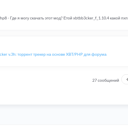
8 - Где я могу скачать этот мод? Етой xbtbb3cker_f_1.10.4 какой пх
3cker v.3h: торрент трекер на основе XBT/PHP для форума
27 сообщений