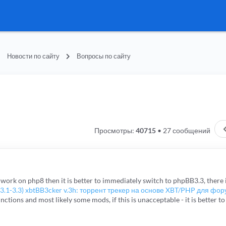
Новости по сайту
Вопросы по сайту
Просмотры:
40715
•
27 сообщений
o work on php8 then it is better to immediately switch to phpBB3.3, there i
3.1-3.3) xbtBB3cker v.3h: торрент трекер на основе XBT/PHP для фо
nctions and most likely some mods, if this is unacceptable - it is better 