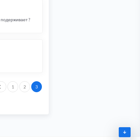
п подерживает ?
Пред.
1
2
3