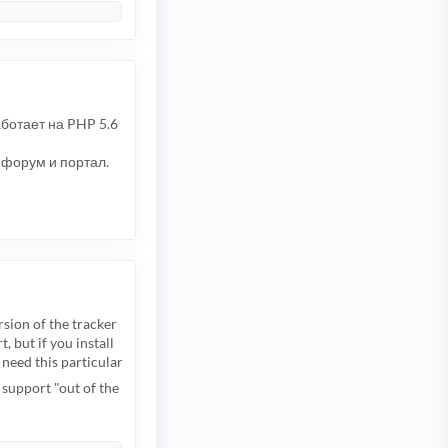
ботает на PHP 5.6
р форум и портал.
sion of the tracker
 but if you install
need this particular
 support "out of the