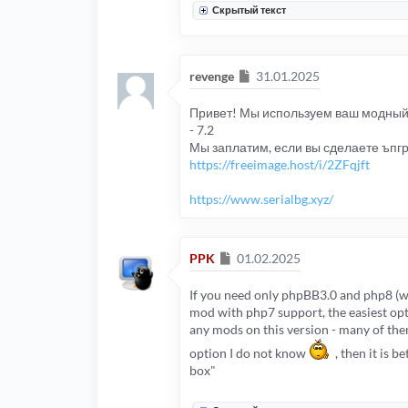
Скрытый текст
Сообщение
revenge
31.01.2025
Привет! Мы используем ваш модный т
- 7.2
Мы заплатим, если вы сделаете ъпгре
https://freeimage.host/i/2ZFqjft
https://www.serialbg.xyz/
Сообщение
PPK
01.02.2025
If you need only phpBB3.0 and php8 (wi
mod with php7 support, the easiest opti
any mods on this version - many of the
option I do not know
, then it is 
box"