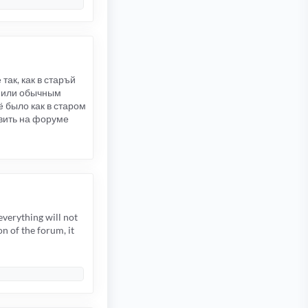
так, как в старъй
м или обычным
ё было как в старом
овить на форуме
everything will not
n of the forum, it