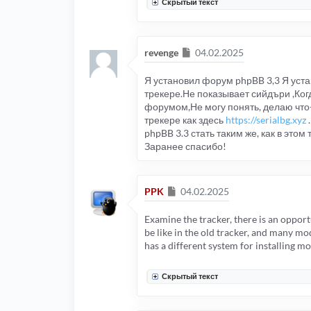
Скрытый текст
Сообщение
revenge
04.02.2025
Я установил форум phpBB 3,3 Я устано
трекере.Не показывает сийдъри ,Ко
форумом,Не могу понять, делаю что-т
трекере как здесь
https://serialbg.xyz
.
phpBB 3.3 стать таким же, как в это
Заранее спасибо!
Сообщение
PPK
04.02.2025
Examine the tracker, there is an opport
be like in the old tracker, and many mo
has a different system for installing m
Скрытый текст