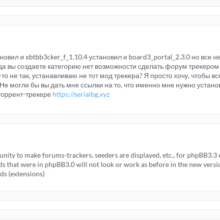
вил и xbtbb3cker_f_1.10.4 установил и board3_portal_2.3.0 но все не 
гда вы создаете категорию нет возможности сделать форум трекеро
о не так, устанавливаю не тот мод трекера? Я просто хочу, чтобы вс
Не могли бы вы дать мне ссылки на то, что именно мне нужно устан
м торрент-трекере
https://serialbg.xyz
unity to make forums-trackers, seeders are displayed, etc., for phpBB3.3 
ds that were in phpBB3.0 will not look or work as before in the new versio
ods (extensions)